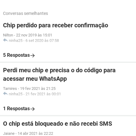
Conversas semelhantes
Chip perdido para receber confirmação
Nilton
-
22 nov 2019 às 15:01
ninha25
-
6 set 2020 às 07:58
5 Respostas
Perdi meu chip e precisa o do código para
acessar meu WhatsApp
Tamires
-
19 fev 2021 às 21:25
ninha25
-
21 fev 2021 às 00:01
1 Respostas
O chip está bloqueado e não recebi SMS
Jaiane
-
14 abr 2021 às 22:22