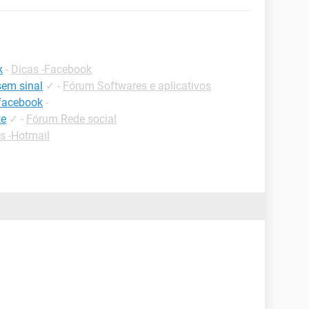
k
-
Dicas -Facebook
sem sinal
✓
-
Fórum Softwares e aplicativos
 facebook
-
te
✓
-
Fórum Rede social
s -Hotmail