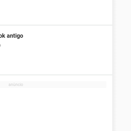
ok antigo
9