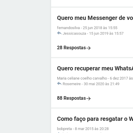
Quero meu Messenger de vo
fernandosilva
-
25 jun 2018 às 15:55
Jessicasouza
-
15 jun 2019 às 15:57
28 Respostas
Quero recuperar meu Whats
Maria celiane coelho carvalho
-
6 dez 2017 às
Rosemeire
-
30 mai 2020 às 21:49
88 Respostas
Como faço para resgatar o 
bobpreta
-
8 mar 2015 às 20:28