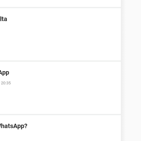
lta
App
 20:35
WhatsApp?