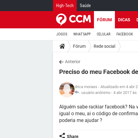
High-Tech
Saúde
FÓRUM
DICAS
JOGOS
WHATSAPP
CELULAR
FACEBOOK
Fórum
Rede social
Anterior
Preciso do meu Facebook de
drica moraes
- Atualizado em 4 abr 
usuário anônimo -
4 abr 2017 às
Alguém sabe rackiar facebook? Na 
igual o meu, ai o código de confirm
poderia me ajudar ?
Share