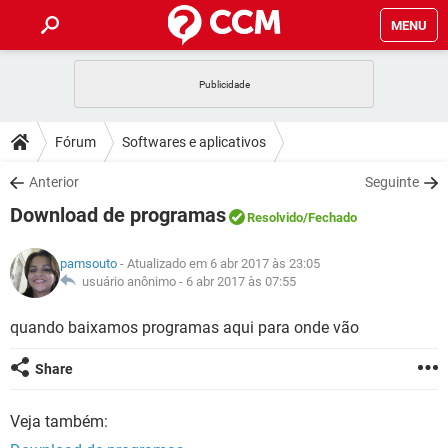
MENU
INÍCIO
JOGOS
WHATSAPP
DICAS
Fórum
Softwares e aplicativos
CELULAR
FACEBOOK
JOGOS
WHATSAPP
DOWNLOADS
Anterior
Seguinte
OUTLOOK
EXCEL
CELULAR
FACEBOOK
Download de programas
INSTAGRAM
JOGOS
GMAIL
WHATSAPP
Resolvido
/Fechado
FÓRUM
OUTLOOK
EXCEL
GUIA DE COMPRAS
CELULAR
FACEBOOK
pamsouto
- Atualizado em 6 abr 2017 às 23:05
INSTAGRAM
JOGOS
GMAIL
WHATSAPP
GLOSSÁRIO
usuário anônimo -
6 abr 2017 às 07:55
OUTLOOK
EXCEL
GUIA DE COMPRAS
CELULAR
FACEBOOK
INSTAGRAM
JOGOS
GMAIL
WHATSAPP
quando baixamos programas aqui para onde vão
OUTLOOK
EXCEL
GUIA DE COMPRAS
CELULAR
FACEBOOK
Share
INSTAGRAM
GMAIL
OUTLOOK
EXCEL
GUIA DE COMPRAS
Veja também:
INSTAGRAM
GMAIL