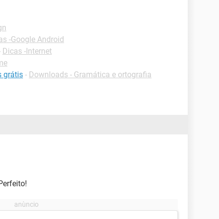
gn
as -Google Android
-
Dicas -Internet
me
 grátis
-
Downloads - Gramática e ortografia
erfeito!