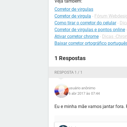
Veja também:
Corretor de virgulas
Corretor de virgula
-
Fórum Webdesi
Como tirar o corretor do celular
-
Dic
Corretor de virgulas e pontos online
Ativar corretor chrome
-
Dicas -Chro
Baixar corretor ortográfico português
1 Respostas
RESPOSTA 1 / 1
usuário anônimo
6 abr 2017 às 07:44
Eu e minha mãe vamos jantar fora. P