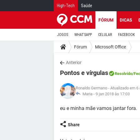
High-Tech
Saúde
FÓRUM
DICAS
JOGOS
WHATSAPP
CELULAR
FACEBOOK
Fórum
Microsoft Office
Anterior
Pontos e vírgulas
Resolvido
/Fe
Ronaldo Germano
- Atualizado em 6 
Maria -
9 jan 2018 às 17:03
eu e minha mãe vamos jantar fora.
Share