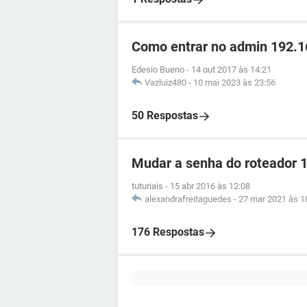
Como entrar no admin 192.16
Edesio Bueno
-
14 out 2017 às 14:21
Vazluiz480
-
10 mai 2023 às 23:56
50 Respostas
Mudar a senha do roteador 
tuturiais
-
15 abr 2016 às 12:08
alexandrafreitaguedes
-
27 mar 2021 às 1
176 Respostas