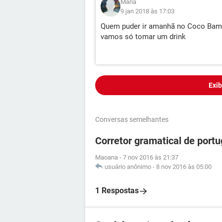
Maria
9 jan 2018 às 17:03
Quem puder ir amanhã no Coco Bamb
vamos só tomar um drink
Exib
Conversas semelhantes
Corretor gramatical de port
Maoana
-
7 nov 2016 às 21:37
usuário anônimo
-
8 nov 2016 às 05:00
1 Respostas