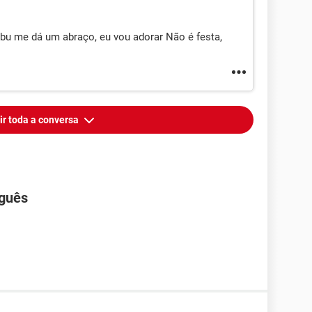
u me dá um abraço, eu vou adorar Não é festa,
ir toda a conversa
uguês