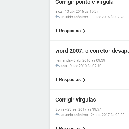
Corrigir ponto e virgula
inez
-
10 abr 2016 às 19:27
usuário anônimo
-
11 abr 2016 às 02:28
1 Respostas
word 2007: o corretor desap
Fernanda
-
8 abr 2010 às 09:39
ana
-
9 abr 2010 às 02:10
1 Respostas
Corrigir vírgulas
Sonia
-
23 set 2017 às 19:57
usuário anônimo
-
24 set 2017 às 02:22
1 Respostas