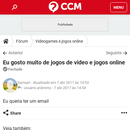
MENU
INÍCIO
JOGOS
WHATSAPP
DICAS
Fórum
Videogames e jogos online
CELULAR
FACEBOOK
JOGOS
WHATSAPP
DOWNLOADS
Anterior
Seguinte
OUTLOOK
EXCEL
CELULAR
FACEBOOK
Eu gosto muito de jogos de video e jogos online
INSTAGRAM
JOGOS
GMAIL
WHATSAPP
FÓRUM
OUTLOOK
EXCEL
Fechado
GUIA DE COMPRAS
CELULAR
FACEBOOK
INSTAGRAM
JOGOS
GMAIL
WHATSAPP
GLOSSÁRIO
OUTLOOK
Samuel
- Atualizado em 7 abr 2017 às 14:53
EXCEL
GUIA DE COMPRAS
CELULAR
FACEBOOK
usuário anônimo -
7 abr 2017 às 14:54
INSTAGRAM
JOGOS
GMAIL
WHATSAPP
OUTLOOK
EXCEL
Eu queria ter um email
GUIA DE COMPRAS
CELULAR
FACEBOOK
INSTAGRAM
GMAIL
OUTLOOK
EXCEL
Share
GUIA DE COMPRAS
INSTAGRAM
GMAIL
Veja também: