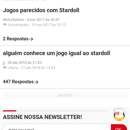
Jogos parecidos com Stardoll
NicksSantos
-
4 nov 2017 às 20:47
kissehayata
-
10 nov 2017 às 23:12
2 Respostas
alguém conhece um jogo igual ao stardoll
jj
-
28 abr 2010 às 21:33
eliane
-
27 abr 2018 às 14:33
447 Respostas
ASSINE NOSSA NEWSLETTER!