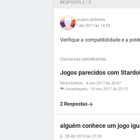
RESPOSTA 2 / 2
usuário anônimo
7 abr 2017 às 14:52
Verifique a compatibilidade e a pot
Conversas semelhantes
Jogos parecidos com Stardol
NicksSantos
-
4 nov 2017 às 20:47
kissehayata
-
10 nov 2017 às 23:12
2 Respostas
alguém conhece um jogo igua
jj
-
28 abr 2010 às 21:33