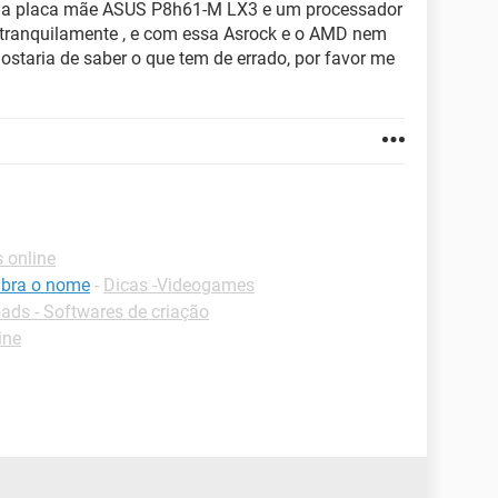
uma placa mãe ASUS P8h61-M LX3 e um processador
a tranquilamente , e com essa Asrock e o AMD nem
ostaria de saber o que tem de errado, por favor me
 online
mbra o nome
-
Dicas -Videogames
ds - Softwares de criação
ine