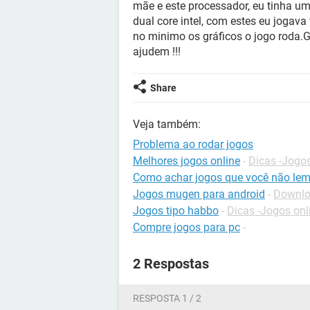
mãe e este processador, eu tinha 
dual core intel, com estes eu jogav
no minimo os gráficos o jogo roda.G
ajudem !!!
Share
Veja também:
Problema ao rodar jogos
Melhores jogos online
-
Dicas -Jogos
Como achar jogos que você não le
Jogos mugen para android
-
Downloa
Jogos tipo habbo
-
Dicas -Jogos onl
Compre jogos para pc
-
2 Respostas
RESPOSTA 1 / 2