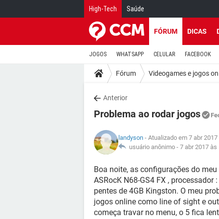
High-Tech
Saúde
FÓRUM
DICAS
JOGOS
WHATSAPP
CELULAR
FACEBOOK
Fórum
Videogames e jogos on
Anterior
Problema ao rodar jogos
Fe
landyson
- Atualizado em 7 abr 2017
usuário anônimo -
7 abr 2017 às
Boa noite, as configurações do meu 
ASRocK N68-GS4 FX , processador 
pentes de 4GB Kingston. O meu probl
jogos online como line of sight e out
começa travar no menu, o 5 fica lent