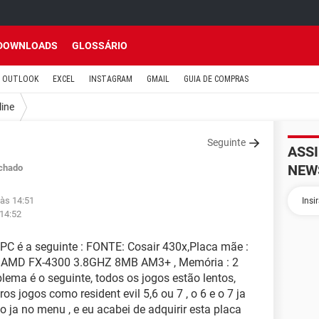
DOWNLOADS
GLOSSÁRIO
OUTLOOK
EXCEL
INSTAGRAM
GMAIL
GUIA DE COMPRAS
line
Seguinte
ASS
NEW
chado
 às 14:51
 14:52
PC é a seguinte : FONTE: Cosair 430x,Placa mãe :
: AMD FX-4300 3.8GHZ 8MB AM3+ , Memória : 2
ema é o seguinte, todos os jogos estão lentos,
ros jogos como resident evil 5,6 ou 7 , o 6 e o 7 ja
o ja no menu , e eu acabei de adquirir esta placa