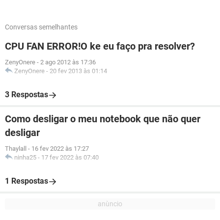
Conversas semelhantes
CPU FAN ERROR!O ke eu faço pra resolver?
ZenyOnere
-
2 ago 2012 às 17:36
ZenyOnere
-
20 fev 2013 às 01:14
3 Respostas
Como desligar o meu notebook que não quer
desligar
Thaylall
-
16 fev 2022 às 17:27
ninha25
-
17 fev 2022 às 07:40
1 Respostas