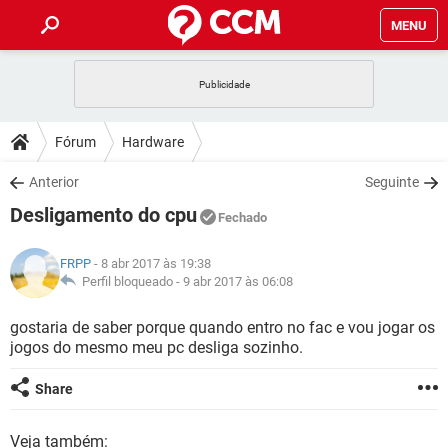
MENU
INÍCIO
JOGOS
WHATSAPP
DICAS
Fórum
Hardware
CELULAR
FACEBOOK
JOGOS
WHATSAPP
DOWNLOADS
Anterior
Seguinte
OUTLOOK
EXCEL
CELULAR
FACEBOOK
Desligamento do cpu
INSTAGRAM
JOGOS
GMAIL
WHATSAPP
Fechado
FÓRUM
OUTLOOK
EXCEL
GUIA DE COMPRAS
CELULAR
FACEBOOK
FRPP
- 8 abr 2017 às 19:38
INSTAGRAM
JOGOS
GMAIL
WHATSAPP
GLOSSÁRIO
Perfil bloqueado -
9 abr 2017 às 06:08
OUTLOOK
EXCEL
GUIA DE COMPRAS
CELULAR
FACEBOOK
INSTAGRAM
JOGOS
GMAIL
WHATSAPP
gostaria de saber porque quando entro no fac e vou jogar os
OUTLOOK
EXCEL
jogos do mesmo meu pc desliga sozinho.
GUIA DE COMPRAS
CELULAR
FACEBOOK
INSTAGRAM
GMAIL
OUTLOOK
EXCEL
Share
GUIA DE COMPRAS
INSTAGRAM
GMAIL
Veja também: