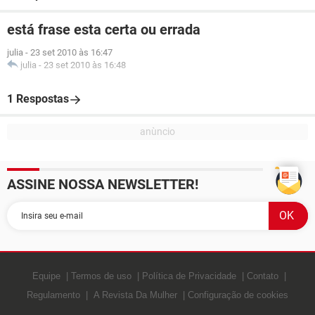
está frase esta certa ou errada
julia
-
23 set 2010 às 16:47
julia
-
23 set 2010 às 16:48
1 Respostas
ASSINE NOSSA NEWSLETTER!
Equipe
Termos de uso
Política de Privacidade
Contato
Regulamento
A Revista Da Mulher
Configuração de cookies