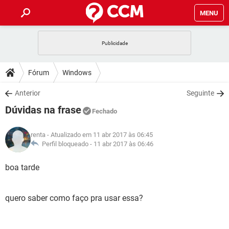
MENU
INÍCIO
JOGOS
WHATSAPP
DICAS
Fórum
Windows
CELULAR
FACEBOOK
JOGOS
WHATSAPP
DOWNLOADS
Anterior
Seguinte
OUTLOOK
EXCEL
CELULAR
FACEBOOK
Dúvidas na frase
INSTAGRAM
JOGOS
GMAIL
WHATSAPP
Fechado
FÓRUM
OUTLOOK
EXCEL
GUIA DE COMPRAS
CELULAR
FACEBOOK
renta
- Atualizado em 11 abr 2017 às 06:45
INSTAGRAM
JOGOS
GMAIL
WHATSAPP
GLOSSÁRIO
Perfil bloqueado -
11 abr 2017 às 06:46
OUTLOOK
EXCEL
GUIA DE COMPRAS
CELULAR
FACEBOOK
INSTAGRAM
JOGOS
GMAIL
WHATSAPP
boa tarde
OUTLOOK
EXCEL
GUIA DE COMPRAS
CELULAR
FACEBOOK
INSTAGRAM
GMAIL
quero saber como faço pra usar essa?
OUTLOOK
EXCEL
GUIA DE COMPRAS
INSTAGRAM
GMAIL