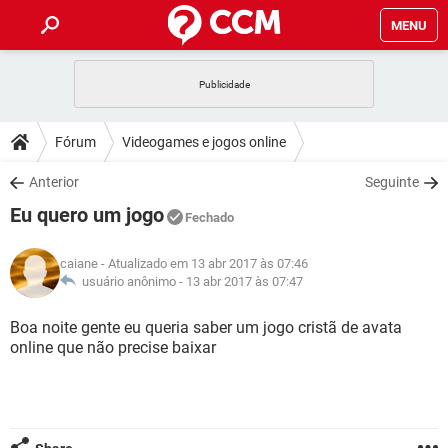
MENU
INÍCIO
JOGOS
WHATSAPP
DICAS
Fórum
Videogames e jogos online
CELULAR
FACEBOOK
JOGOS
WHATSAPP
DOWNLOADS
Anterior
Seguinte
OUTLOOK
EXCEL
CELULAR
FACEBOOK
Eu quero um jogo
INSTAGRAM
JOGOS
GMAIL
WHATSAPP
Fechado
FÓRUM
OUTLOOK
EXCEL
GUIA DE COMPRAS
CELULAR
FACEBOOK
caiane
- Atualizado em 13 abr 2017 às 07:46
INSTAGRAM
JOGOS
GMAIL
WHATSAPP
GLOSSÁRIO
usuário anônimo -
13 abr 2017 às 07:47
OUTLOOK
EXCEL
GUIA DE COMPRAS
CELULAR
FACEBOOK
INSTAGRAM
JOGOS
GMAIL
WHATSAPP
Boa noite gente eu queria saber um jogo cristã de avata
OUTLOOK
EXCEL
online que não precise baixar
GUIA DE COMPRAS
CELULAR
FACEBOOK
INSTAGRAM
GMAIL
OUTLOOK
EXCEL
GUIA DE COMPRAS
INSTAGRAM
GMAIL