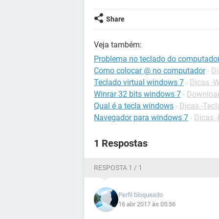
Share
Veja também:
Problema no teclado do computado
Como colocar @ no computador
-
Di
Teclado virtual windows 7
-
Dicas -
Winrar 32 bits windows 7
-
Download
Qual é a tecla windows
-
Dicas -Tec
Navegador para windows 7
-
Dicas 
1 Respostas
RESPOSTA 1 / 1
Perfil bloqueado
16 abr 2017 às 05:56