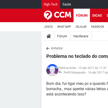
High-Tech
Saúde
FÓRUM
DICAS
JOGOS
WHATSAPP
CELULAR
FACEBOOK
Fórum
Hardware
Anterior
Problema no teclado do co
Patrícia Ávila
- 15 abr 2017 às 11:37
Perfil bloqueado -
16 abr 2017 às
Bom dia, fui ligar meu pc e quando 
borracha , mas apertei várias letras
está acontecendo isso?