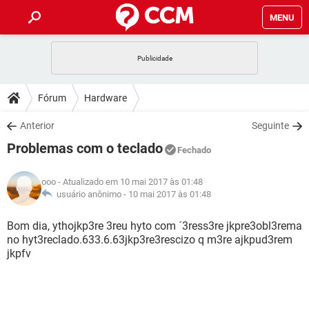
MENU
INÍCIO
JOGOS
WHATSAPP
DICAS
Fórum
Hardware
CELULAR
FACEBOOK
JOGOS
WHATSAPP
DOWNLOADS
Anterior
Seguinte
OUTLOOK
EXCEL
CELULAR
FACEBOOK
Problemas com o teclado
INSTAGRAM
JOGOS
GMAIL
WHATSAPP
Fechado
FÓRUM
OUTLOOK
EXCEL
GUIA DE COMPRAS
CELULAR
FACEBOOK
ooo
- Atualizado em 10 mai 2017 às 01:48
INSTAGRAM
JOGOS
GMAIL
WHATSAPP
GLOSSÁRIO
usuário anônimo -
10 mai 2017 às 01:48
OUTLOOK
EXCEL
GUIA DE COMPRAS
CELULAR
FACEBOOK
INSTAGRAM
JOGOS
GMAIL
WHATSAPP
Bom dia, ythojkp3re 3reu hyto com ´3ress3re jkpre3obl3rema
OUTLOOK
EXCEL
no hyt3reclado.633.6.63jkp3re3rescizo q m3re ajkpud3rem
GUIA DE COMPRAS
CELULAR
FACEBOOK
jkpfv
INSTAGRAM
GMAIL
OUTLOOK
EXCEL
GUIA DE COMPRAS
INSTAGRAM
GMAIL