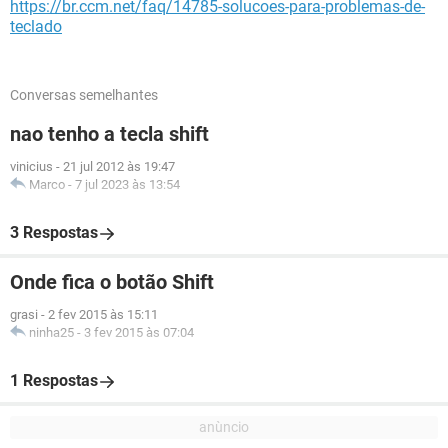
https://br.ccm.net/faq/14785-solucoes-para-problemas-de-
teclado
Conversas semelhantes
nao tenho a tecla shift
vinicius
-
21 jul 2012 às 19:47
Marco
-
7 jul 2023 às 13:54
3 Respostas
Onde fica o botão Shift
grasi
-
2 fev 2015 às 15:11
ninha25
-
3 fev 2015 às 07:04
1 Respostas