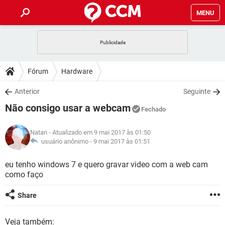
MENU
INÍCIO
JOGOS
WHATSAPP
DICAS
Fórum
Hardware
CELULAR
FACEBOOK
JOGOS
WHATSAPP
DOWNLOADS
Anterior
Seguinte
OUTLOOK
EXCEL
CELULAR
FACEBOOK
Não consigo usar a webcam
INSTAGRAM
JOGOS
GMAIL
WHATSAPP
Fechado
FÓRUM
OUTLOOK
EXCEL
GUIA DE COMPRAS
CELULAR
FACEBOOK
Natan
- Atualizado em 9 mai 2017 às 01:50
INSTAGRAM
JOGOS
GMAIL
WHATSAPP
GLOSSÁRIO
usuário anônimo -
9 mai 2017 às 01:51
OUTLOOK
EXCEL
GUIA DE COMPRAS
CELULAR
FACEBOOK
INSTAGRAM
JOGOS
GMAIL
WHATSAPP
eu tenho windows 7 e quero gravar video com a web cam
OUTLOOK
EXCEL
como faço
GUIA DE COMPRAS
CELULAR
FACEBOOK
INSTAGRAM
GMAIL
OUTLOOK
EXCEL
Share
GUIA DE COMPRAS
INSTAGRAM
GMAIL
Veja também: