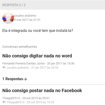
RESPOSTA 2 / 2
usuário anônimo
9 mai 2017 às 01:51
Ela é integrada ou você tem que instalá-la?
Conversas semelhantes
Não consigo digitar nada no word
Fernando Ferreira Dantas Junior
-
20 jan 2017 às 15:36
usuário anônimo
-
21 jan 2017 às 02:53
1 Respostas
Não consigo postar nada no Facebook
ThiagoEFS13
-
24 out 2019 às 09:51
ThiagoEFS13
-
25 out 2019 às 10:33