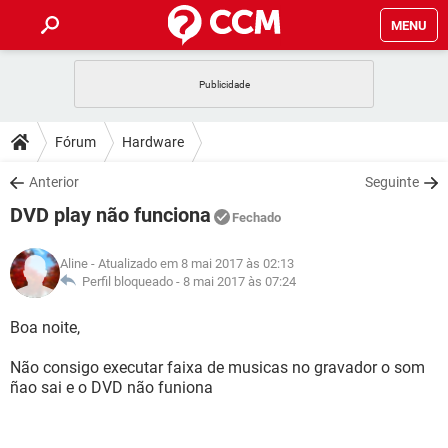
MENU
INÍCIO
JOGOS
WHATSAPP
DICAS
Fórum
Hardware
CELULAR
FACEBOOK
JOGOS
WHATSAPP
DOWNLOADS
Anterior
Seguinte
OUTLOOK
EXCEL
CELULAR
FACEBOOK
DVD play não funciona
INSTAGRAM
JOGOS
GMAIL
WHATSAPP
Fechado
FÓRUM
OUTLOOK
EXCEL
GUIA DE COMPRAS
CELULAR
FACEBOOK
Aline
- Atualizado em 8 mai 2017 às 02:13
INSTAGRAM
JOGOS
GMAIL
WHATSAPP
GLOSSÁRIO
Perfil bloqueado -
8 mai 2017 às 07:24
OUTLOOK
EXCEL
GUIA DE COMPRAS
CELULAR
FACEBOOK
INSTAGRAM
JOGOS
GMAIL
WHATSAPP
Boa noite,
OUTLOOK
EXCEL
GUIA DE COMPRAS
CELULAR
FACEBOOK
Não consigo executar faixa de musicas no gravador o som
INSTAGRAM
GMAIL
ñao sai e o DVD não funiona
OUTLOOK
EXCEL
GUIA DE COMPRAS
INSTAGRAM
GMAIL