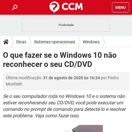
MENU
INÍCIO
JOGOS
WHATSAPP
DICAS
Dicas
Sistemas operacionais
Windows
CELULAR
FACEBOOK
JOGOS
WHATSAPP
DOWNLOADS
O que fazer se o Windows 10 não
Windows 10
OUTLOOK
EXCEL
CELULAR
FACEBOOK
reconhecer o seu CD/DVD
INSTAGRAM
JOGOS
GMAIL
WHATSAPP
FÓRUM
OUTLOOK
EXCEL
GUIA DE COMPRAS
CELULAR
FACEBOOK
Última modificação:
31 de agosto de 2020 às 16:24
por
Pedro
INSTAGRAM
JOGOS
GMAIL
WHATSAPP
GLOSSÁRIO
OUTLOOK
Muxfeldt
.
EXCEL
GUIA DE COMPRAS
CELULAR
FACEBOOK
INSTAGRAM
JOGOS
GMAIL
WHATSAPP
Se o seu computador roda no Windows 10 e o sistema não
OUTLOOK
EXCEL
estiver reconhecendo seu CD/DVD, você pode executar um
GUIA DE COMPRAS
CELULAR
FACEBOOK
comando no prompt de comando para detectá-lo e resolver
INSTAGRAM
GMAIL
OUTLOOK
EXCEL
este problema. Veja como fazer isso.
GUIA DE COMPRAS
INSTAGRAM
GMAIL