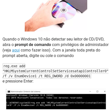
GUIA DE COMPRAS
Quando o Windows 10 não detectar seu leitor de CD/DVD,
abra o
prompt de comando
com privilégios de administador
(veja
aqui
como fazer isso). Com a janela toda preta do
prompt aberta, digite ou cole o comando
reg.exe add
"HKLMSystemCurrentControlSetServicesatapiController0"
/f /v EnumDevice1 /t REG_DWORD /d 0x00000001
e pressione Enter: