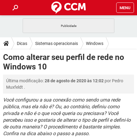
MENU
INÍCIO
JOGOS
WHATSAPP
DICAS
Dicas
Sistemas operacionais
Windows
CELULAR
FACEBOOK
JOGOS
WHATSAPP
DOWNLOADS
Como alterar seu perfil de rede no
Windows 10
OUTLOOK
EXCEL
CELULAR
FACEBOOK
Windows 10
INSTAGRAM
JOGOS
GMAIL
WHATSAPP
FÓRUM
OUTLOOK
EXCEL
GUIA DE COMPRAS
CELULAR
FACEBOOK
Última modificação:
28 de agosto de 2020 às 12:02
por
Pedro
INSTAGRAM
JOGOS
GMAIL
WHATSAPP
GLOSSÁRIO
OUTLOOK
Muxfeldt
.
EXCEL
GUIA DE COMPRAS
CELULAR
FACEBOOK
INSTAGRAM
JOGOS
GMAIL
WHATSAPP
Você configurou a sua conexão como sendo uma rede
OUTLOOK
EXCEL
pública, mas ela não é? Ou, ao contrário, definiu como
GUIA DE COMPRAS
CELULAR
FACEBOOK
privada e não é o que você queria ou precisava? Você
INSTAGRAM
GMAIL
OUTLOOK
EXCEL
percebeu isso e gostaria de alterar o tipo de perfil e defini-lo
GUIA DE COMPRAS
de outra maneira? O procedimento é bastante simples.
INSTAGRAM
GMAIL
Confira na dica abaixo o passo a passo.