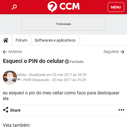
MENU
INÍCIO
JOGOS
WHATSAPP
DICAS
Fórum
Softwares e aplicativos
CELULAR
FACEBOOK
JOGOS
WHATSAPP
DOWNLOADS
Anterior
Seguinte
OUTLOOK
EXCEL
CELULAR
FACEBOOK
Esqueci o PIN do celular
INSTAGRAM
JOGOS
GMAIL
WHATSAPP
Fechado
FÓRUM
OUTLOOK
EXCEL
GUIA DE COMPRAS
CELULAR
FACEBOOK
tabita
- Atualizado em 25 mai 2017 às 05:29
INSTAGRAM
JOGOS
GMAIL
WHATSAPP
GLOSSÁRIO
Perfil bloqueado -
25 mai 2017 às 05:29
OUTLOOK
EXCEL
GUIA DE COMPRAS
CELULAR
FACEBOOK
INSTAGRAM
JOGOS
GMAIL
WHATSAPP
eu esqueci o pin do meu cellar como faco para desloquear
OUTLOOK
EXCEL
ele
GUIA DE COMPRAS
CELULAR
FACEBOOK
INSTAGRAM
GMAIL
OUTLOOK
EXCEL
Share
GUIA DE COMPRAS
INSTAGRAM
GMAIL
Veja também: