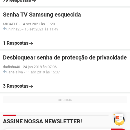
79 Respostas
Senha TV Samsung esquecida
MICAELE
-
14 set 2021 às 11:20
ninha25
-
15 set 2021 às 11:49
1 Respostas
Desbloquear senha de protecção de privacidade
dadinha40
-
24 jan 2018 às 07:06
arielsilva
-
11 abr 2019 às 15:07
3 Respostas
ASSINE NOSSA NEWSLETTER!