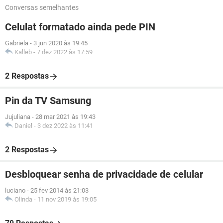
Conversas semelhantes
Celulat formatado ainda pede PIN
Gabriela
-
3 jun 2020 às 19:45
Kalleb
-
7 dez 2022 às 17:59
2 Respostas
Pin da TV Samsung
Jujuliana
-
28 mar 2021 às 19:43
Daniel
-
3 dez 2022 às 11:41
2 Respostas
Desbloquear senha de privacidade de celular
luciano
-
25 fev 2014 às 21:03
Olinda
-
11 nov 2019 às 19:05