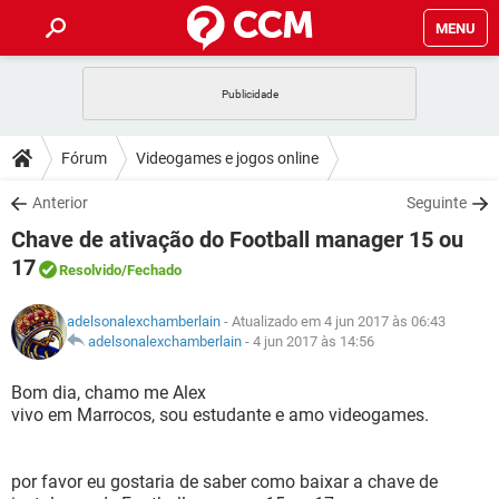
MENU
INÍCIO
JOGOS
WHATSAPP
DICAS
Fórum
Videogames e jogos online
CELULAR
FACEBOOK
JOGOS
WHATSAPP
DOWNLOADS
Anterior
Seguinte
OUTLOOK
EXCEL
CELULAR
FACEBOOK
Chave de ativação do Football manager 15 ou
INSTAGRAM
JOGOS
GMAIL
WHATSAPP
FÓRUM
OUTLOOK
EXCEL
17
Resolvido
/Fechado
GUIA DE COMPRAS
CELULAR
FACEBOOK
INSTAGRAM
JOGOS
GMAIL
WHATSAPP
GLOSSÁRIO
OUTLOOK
EXCEL
adelsonalexchamberlain
- Atualizado em 4 jun 2017 às 06:43
GUIA DE COMPRAS
CELULAR
FACEBOOK
adelsonalexchamberlain
-
4 jun 2017 às 14:56
INSTAGRAM
JOGOS
GMAIL
WHATSAPP
OUTLOOK
EXCEL
Bom dia, chamo me Alex
GUIA DE COMPRAS
CELULAR
FACEBOOK
INSTAGRAM
GMAIL
vivo em Marrocos, sou estudante e amo videogames.
OUTLOOK
EXCEL
GUIA DE COMPRAS
INSTAGRAM
GMAIL
por favor eu gostaria de saber como baixar a chave de