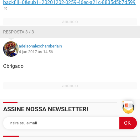
backfill=0&sub1=20201202-0259-46ec-a21c-8835d5b7d599
RESPOSTA 3 / 3
adelsonalexchamberlain
4 jun 2017 às 14:56
Obrigado
ASSINE NOSSA NEWSLETTER!