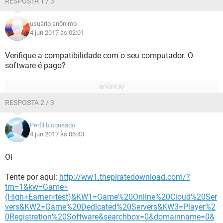
RESPOSTA 1 / 3
usuário anônimo
4 jun 2017 às 02:01
Verifique a compatibilidade com o seu computador. O
software é pago?
RESPOSTA 2 / 3
Perfil bloqueado
4 jun 2017 às 06:43
Oi
Tente por aqui:
http://ww1.thepiratedownload.com/?
tm=1&kw=Game+
(High+Earner+test)&KW1=Game%20Online%20Cloud%20Ser
vers&KW2=Game%20Dedicated%20Servers&KW3=Player%2
0Registration%20Software&searchbox=0&domainname=0&