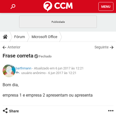
MENU
INÍCIO
JOGOS
WHATSAPP
DICAS
Fórum
Microsoft Office
CELULAR
FACEBOOK
JOGOS
WHATSAPP
DOWNLOADS
Anterior
Seguinte
OUTLOOK
EXCEL
CELULAR
FACEBOOK
Frase correta
INSTAGRAM
JOGOS
GMAIL
WHATSAPP
Fechado
FÓRUM
OUTLOOK
EXCEL
GUIA DE COMPRAS
CELULAR
FACEBOOK
barthmann
- Atualizado em 6 jun 2017 às 12:21
INSTAGRAM
JOGOS
GMAIL
WHATSAPP
GLOSSÁRIO
usuário anônimo -
6 jun 2017 às 12:21
OUTLOOK
EXCEL
GUIA DE COMPRAS
CELULAR
FACEBOOK
INSTAGRAM
JOGOS
GMAIL
WHATSAPP
Bom dia,
OUTLOOK
EXCEL
GUIA DE COMPRAS
CELULAR
FACEBOOK
empresa 1 e empresa 2 apresentam ou apresenta
INSTAGRAM
GMAIL
OUTLOOK
EXCEL
GUIA DE COMPRAS
INSTAGRAM
GMAIL
Share