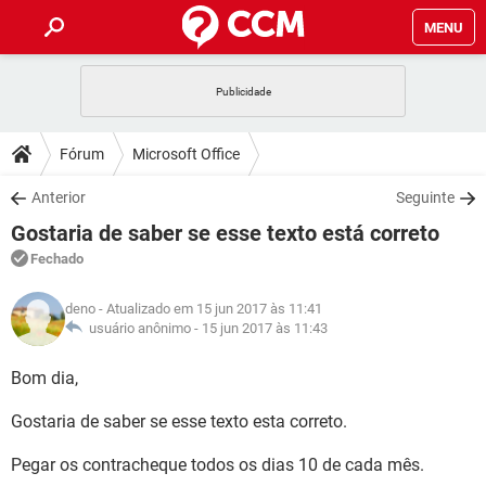
MENU
INÍCIO
JOGOS
WHATSAPP
DICAS
Fórum
Microsoft Office
CELULAR
FACEBOOK
JOGOS
WHATSAPP
DOWNLOADS
Anterior
Seguinte
OUTLOOK
EXCEL
CELULAR
FACEBOOK
Gostaria de saber se esse texto está correto
INSTAGRAM
JOGOS
GMAIL
WHATSAPP
FÓRUM
OUTLOOK
EXCEL
Fechado
GUIA DE COMPRAS
CELULAR
FACEBOOK
INSTAGRAM
JOGOS
GMAIL
WHATSAPP
GLOSSÁRIO
OUTLOOK
deno
- Atualizado em 15 jun 2017 às 11:41
EXCEL
GUIA DE COMPRAS
CELULAR
FACEBOOK
usuário anônimo -
15 jun 2017 às 11:43
INSTAGRAM
JOGOS
GMAIL
WHATSAPP
OUTLOOK
EXCEL
Bom dia,
GUIA DE COMPRAS
CELULAR
FACEBOOK
INSTAGRAM
GMAIL
Gostaria de saber se esse texto esta correto.
OUTLOOK
EXCEL
GUIA DE COMPRAS
INSTAGRAM
GMAIL
Pegar os contracheque todos os dias 10 de cada mês.