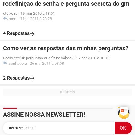
redefiniçao de senha e pergunta secreta do gm
cteixeira
-
19 mar 2010 à 18:01
marli
-
11 jul 2011 à 23:28
4 Respostas
Como ver as respostas das minhas perguntas?
Como excluir perguntas que fiz no yahoo?
-
27 set 2010 à 10:12
sonhadora
-
26 mai 2011 à 08:08
2 Respostas
ASSINE NOSSA NEWSLETTER!