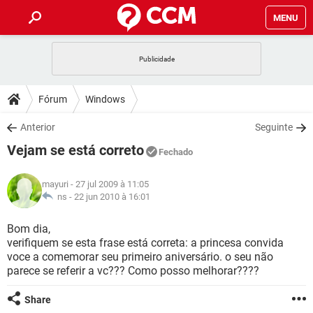
MENU
INÍCIO
JOGOS
WHATSAPP
DICAS
Fórum
Windows
CELULAR
FACEBOOK
JOGOS
WHATSAPP
DOWNLOADS
Anterior
Seguinte
OUTLOOK
EXCEL
CELULAR
FACEBOOK
Vejam se está correto
INSTAGRAM
JOGOS
GMAIL
WHATSAPP
Fechado
FÓRUM
OUTLOOK
EXCEL
GUIA DE COMPRAS
CELULAR
FACEBOOK
mayuri
- 27 jul 2009 à 11:05
INSTAGRAM
JOGOS
GMAIL
WHATSAPP
GLOSSÁRIO
ns -
22 jun 2010 à 16:01
OUTLOOK
EXCEL
GUIA DE COMPRAS
CELULAR
FACEBOOK
INSTAGRAM
JOGOS
GMAIL
WHATSAPP
Bom dia,
OUTLOOK
EXCEL
verifiquem se esta frase está correta: a princesa convida
GUIA DE COMPRAS
CELULAR
FACEBOOK
voce a comemorar seu primeiro aniversário. o seu não
INSTAGRAM
GMAIL
parece se referir a vc??? Como posso melhorar????
OUTLOOK
EXCEL
GUIA DE COMPRAS
INSTAGRAM
GMAIL
Share