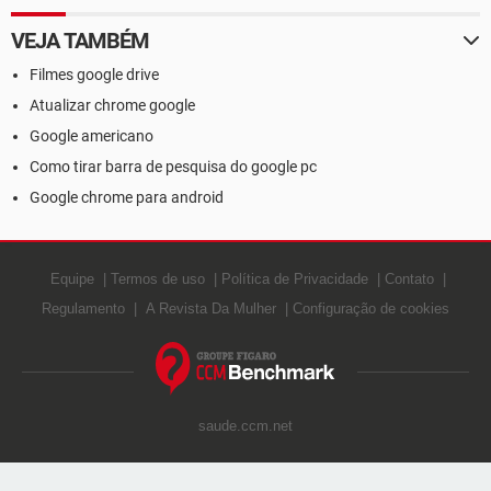
VEJA TAMBÉM
Filmes google drive
Atualizar chrome google
Google americano
Como tirar barra de pesquisa do google pc
Google chrome para android
Equipe
Termos de uso
Política de Privacidade
Contato
Regulamento
A Revista Da Mulher
Configuração de cookies
saude.ccm.net