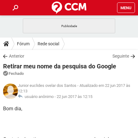
MENU
INÍCIO
JOGOS
WHATSAPP
DICAS
Fórum
Rede social
CELULAR
FACEBOOK
JOGOS
WHATSAPP
DOWNLOADS
Anterior
Seguinte
OUTLOOK
EXCEL
CELULAR
FACEBOOK
Retirar meu nome da pesquisa do Google
INSTAGRAM
JOGOS
GMAIL
WHATSAPP
FÓRUM
OUTLOOK
EXCEL
Fechado
GUIA DE COMPRAS
CELULAR
FACEBOOK
INSTAGRAM
JOGOS
GMAIL
WHATSAPP
Junior euclides ovelar dos Santos
- Atualizado em 22 jun 2017 às
GLOSSÁRIO
OUTLOOK
EXCEL
12:13
GUIA DE COMPRAS
CELULAR
FACEBOOK
usuário anônimo -
22 jun 2017 às 12:15
INSTAGRAM
JOGOS
GMAIL
WHATSAPP
OUTLOOK
EXCEL
Bom dia,
GUIA DE COMPRAS
CELULAR
FACEBOOK
INSTAGRAM
GMAIL
OUTLOOK
EXCEL
GUIA DE COMPRAS
INSTAGRAM
GMAIL