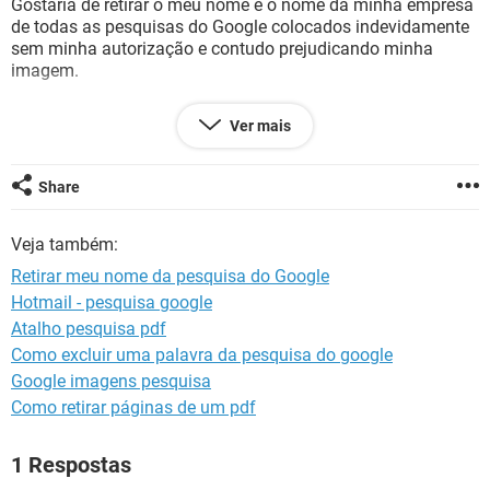
Gostaria de retirar o meu nome e o nome da minha empresa
GUIA DE COMPRAS
de todas as pesquisas do Google colocados indevidamente
sem minha autorização e contudo prejudicando minha
imagem.
Ver mais
Junior euclides ovelar dos Santos
Ovelar construções e incorporações Ltda
Share
Veja também:
Retirar meu nome da pesquisa do Google
Hotmail - pesquisa google
Atalho pesquisa pdf
Como excluir uma palavra da pesquisa do google
Google imagens pesquisa
Como retirar páginas de um pdf
1 Respostas