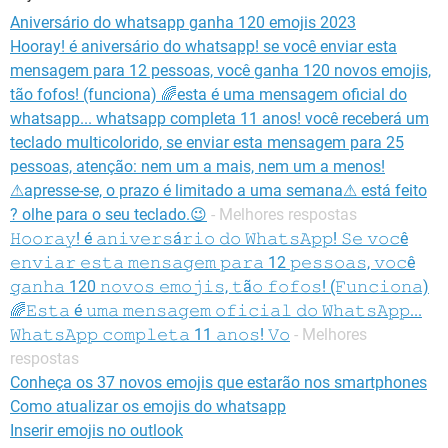
GUIA DE COMPRAS
Aniversário do whatsapp ganha 120 emojis 2023
Hooray! é aniversário do whatsapp! se você enviar esta
mensagem para 12 pessoas, você ganha 120 novos emojis,
tão fofos! (funciona) 🌈esta é uma mensagem oficial do
whatsapp... whatsapp completa 11 anos! você receberá um
teclado multicolorido, se enviar esta mensagem para 25
pessoas, atenção: nem um a mais, nem um a menos!
⚠apresse-se, o prazo é limitado a uma semana⚠ está feito
? olhe para o seu teclado.😉
- Melhores respostas
𝙷𝚘𝚘𝚛𝚊𝚢! é 𝚊𝚗𝚒𝚟𝚎𝚛𝚜á𝚛𝚒𝚘 𝚍𝚘 𝚆𝚑𝚊𝚝𝚜𝙰𝚙𝚙! 𝚂𝚎 𝚟𝚘𝚌ê
𝚎𝚗𝚟𝚒𝚊𝚛 𝚎𝚜𝚝𝚊 𝚖𝚎𝚗𝚜𝚊𝚐𝚎𝚖 𝚙𝚊𝚛𝚊 12 𝚙𝚎𝚜𝚜𝚘𝚊𝚜, 𝚟𝚘𝚌ê
𝚐𝚊𝚗𝚑𝚊 120 𝚗𝚘𝚟𝚘𝚜 𝚎𝚖𝚘𝚓𝚒𝚜, 𝚝ã𝚘 𝚏𝚘𝚏𝚘𝚜! (𝙵𝚞𝚗𝚌𝚒𝚘𝚗𝚊)
🌈𝙴𝚜𝚝𝚊 é 𝚞𝚖𝚊 𝚖𝚎𝚗𝚜𝚊𝚐𝚎𝚖 𝚘𝚏𝚒𝚌𝚒𝚊𝚕 𝚍𝚘 𝚆𝚑𝚊𝚝𝚜𝙰𝚙𝚙...
𝚆𝚑𝚊𝚝𝚜𝙰𝚙𝚙 𝚌𝚘𝚖𝚙𝚕𝚎𝚝𝚊 11 𝚊𝚗𝚘𝚜! 𝚅𝚘
- Melhores
respostas
Conheça os 37 novos emojis que estarão nos smartphones
Como atualizar os emojis do whatsapp
Inserir emojis no outlook