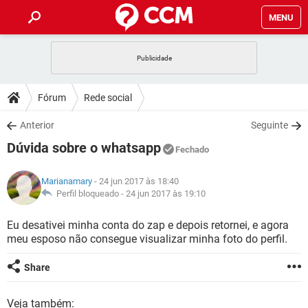
MENU
INÍCIO
JOGOS
WHATSAPP
DICAS
Fórum
Rede social
CELULAR
FACEBOOK
JOGOS
WHATSAPP
DOWNLOADS
Anterior
Seguinte
OUTLOOK
EXCEL
CELULAR
FACEBOOK
Dúvida sobre o whatsapp
INSTAGRAM
JOGOS
GMAIL
WHATSAPP
Fechado
FÓRUM
OUTLOOK
EXCEL
GUIA DE COMPRAS
CELULAR
FACEBOOK
Marianamary
- 24 jun 2017 às 18:40
INSTAGRAM
JOGOS
GMAIL
WHATSAPP
GLOSSÁRIO
Perfil bloqueado -
24 jun 2017 às 19:10
OUTLOOK
EXCEL
GUIA DE COMPRAS
CELULAR
FACEBOOK
INSTAGRAM
JOGOS
GMAIL
WHATSAPP
Eu desativei minha conta do zap e depois retornei, e agora
OUTLOOK
EXCEL
meu esposo não consegue visualizar minha foto do perfil.
GUIA DE COMPRAS
CELULAR
FACEBOOK
INSTAGRAM
GMAIL
OUTLOOK
EXCEL
Share
GUIA DE COMPRAS
INSTAGRAM
GMAIL
Veja também: