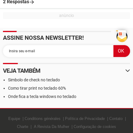
2 Respostas
ASSINE NOSSA NEWSLETTER!
VEJA TAMBÉM
Simbolo de check no teclado
Como tirar print no teclado 60%
Onde fica a tecla windows no teclado
Equipe
Conditions générales
Política de Privacidade
Contato
Charte
A Revista Da Mulher
Configuração de cookies