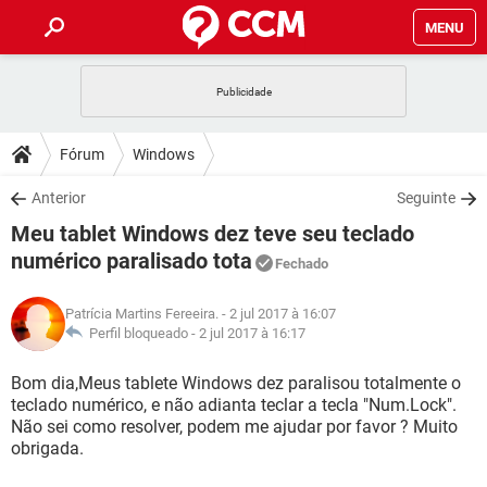
MENU
INÍCIO
JOGOS
WHATSAPP
DICAS
Fórum
Windows
CELULAR
FACEBOOK
JOGOS
WHATSAPP
DOWNLOADS
Anterior
Seguinte
OUTLOOK
EXCEL
CELULAR
FACEBOOK
Meu tablet Windows dez teve seu teclado
INSTAGRAM
JOGOS
GMAIL
WHATSAPP
FÓRUM
OUTLOOK
EXCEL
numérico paralisado tota
Fechado
GUIA DE COMPRAS
CELULAR
FACEBOOK
INSTAGRAM
JOGOS
GMAIL
WHATSAPP
GLOSSÁRIO
OUTLOOK
EXCEL
Patrícia Martins Fereeira.
- 2 jul 2017 à 16:07
GUIA DE COMPRAS
CELULAR
FACEBOOK
Perfil bloqueado -
2 jul 2017 à 16:17
INSTAGRAM
JOGOS
GMAIL
WHATSAPP
OUTLOOK
EXCEL
Bom dia,Meus tablete Windows dez paralisou totalmente o
GUIA DE COMPRAS
CELULAR
FACEBOOK
INSTAGRAM
GMAIL
teclado numérico, e não adianta teclar a tecla "Num.Lock".
OUTLOOK
EXCEL
Não sei como resolver, podem me ajudar por favor ? Muito
GUIA DE COMPRAS
obrigada.
INSTAGRAM
GMAIL