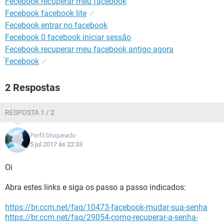
Fecebook recuperar meu facebook
GUIA DE COMPRAS
Fecebook facebook lite
✓
Fecebook entrar no facebook
Fecebook 0 facebook iniciar sessão
Fecebook recuperar meu facebook antigo agora
́Fecebook
✓
2 Respostas
RESPOSTA 1 / 2
Perfil bloqueado
5 jul 2017 às 22:33
Oi
Abra estes links e siga os passo a passo indicados:
https://br.ccm.net/faq/10473-facebook-mudar-sua-senha
https://br.ccm.net/faq/29054-como-recuperar-a-senha-