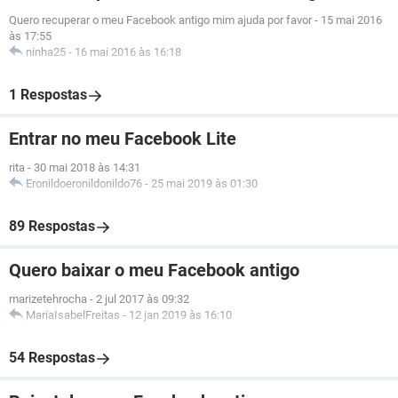
Quero recuperar o meu Facebook antigo mim ajuda por favor
-
15 mai 2016
às 17:55
ninha25
-
16 mai 2016 às 16:18
1 Respostas
Entrar no meu Facebook Lite
rita
-
30 mai 2018 às 14:31
Eronildoeronildonildo76
-
25 mai 2019 às 01:30
89 Respostas
Quero baixar o meu Facebook antigo
marizetehrocha
-
2 jul 2017 às 09:32
MariaIsabelFreitas
-
12 jan 2019 às 16:10
54 Respostas