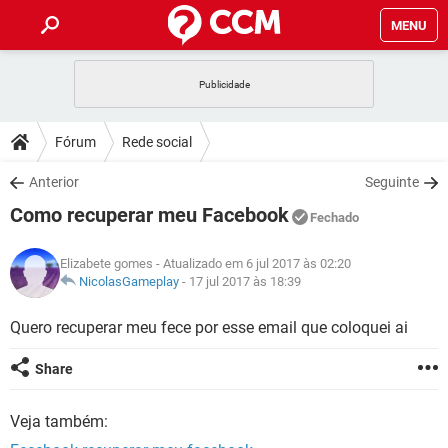
MENU
INÍCIO
JOGOS
WHATSAPP
DICAS
Fórum
Rede social
CELULAR
FACEBOOK
JOGOS
WHATSAPP
DOWNLOADS
Anterior
Seguinte
OUTLOOK
EXCEL
CELULAR
FACEBOOK
Como recuperar meu Facebook
INSTAGRAM
JOGOS
GMAIL
WHATSAPP
Fechado
FÓRUM
OUTLOOK
EXCEL
GUIA DE COMPRAS
CELULAR
FACEBOOK
Elizabete gomes
- Atualizado em 6 jul 2017 às 02:20
INSTAGRAM
JOGOS
GMAIL
WHATSAPP
GLOSSÁRIO
NicolasGameplay
-
17 jul 2017 às 18:39
OUTLOOK
EXCEL
GUIA DE COMPRAS
CELULAR
FACEBOOK
INSTAGRAM
JOGOS
GMAIL
WHATSAPP
Quero recuperar meu fece por esse email que coloquei ai
OUTLOOK
EXCEL
GUIA DE COMPRAS
CELULAR
FACEBOOK
Share
INSTAGRAM
GMAIL
OUTLOOK
EXCEL
GUIA DE COMPRAS
Veja também:
INSTAGRAM
GMAIL