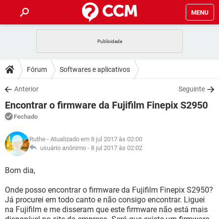
MENU
INÍCIO
JOGOS
WHATSAPP
DICAS
Fórum
Softwares e aplicativos
CELULAR
FACEBOOK
JOGOS
WHATSAPP
DOWNLOADS
Anterior
Seguinte
OUTLOOK
EXCEL
CELULAR
FACEBOOK
Encontrar o firmware da Fujifilm Finepix S2950
INSTAGRAM
JOGOS
GMAIL
WHATSAPP
FÓRUM
OUTLOOK
EXCEL
Fechado
GUIA DE COMPRAS
CELULAR
FACEBOOK
INSTAGRAM
JOGOS
GMAIL
WHATSAPP
GLOSSÁRIO
OUTLOOK
Ruthe
- Atualizado em 8 jul 2017 às 02:00
EXCEL
GUIA DE COMPRAS
CELULAR
FACEBOOK
usuário anônimo -
8 jul 2017 às 02:02
INSTAGRAM
JOGOS
GMAIL
WHATSAPP
OUTLOOK
EXCEL
Bom dia,
GUIA DE COMPRAS
CELULAR
FACEBOOK
INSTAGRAM
GMAIL
Onde posso encontrar o firmware da Fujifilm Finepix S2950?
OUTLOOK
EXCEL
GUIA DE COMPRAS
Já procurei em todo canto e não consigo encontrar. Liguei
INSTAGRAM
GMAIL
na Fujifilm e me disseram que este firmware não está mais