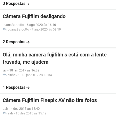
3 Respostas
Câmera Fujifilm desligando
LuanaBarcotto
-
6 ago 2020 às 16:46
LuanaBarcotto
-
7 ago 2020 às 08:19
2 Respostas
Olá, minha camera fujifilm s está com a lente
travada, me ajudem
vic
-
18 jan 2017 às 16:32
ninha25
-
18 jan 2017 às 18:34
1 Respostas
Câmera Fujifilm Finepix AV não tira fotos
sah
-
4 dez 2015 às 18:40
sah
-
15 dez 2015 às 15:42