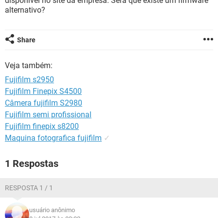
disponível no site da empresa. Será que existe um firmware
GUIA DE COMPRAS
alternativo?
Share
Veja também:
Fujifilm s2950
Fujifilm Finepix S4500
Câmera fujifilm S2980
Fujifilm semi profissional
Fujifilm finepix s8200
Maquina fotografica fujifilm
✓
1 Respostas
RESPOSTA 1 / 1
usuário anônimo