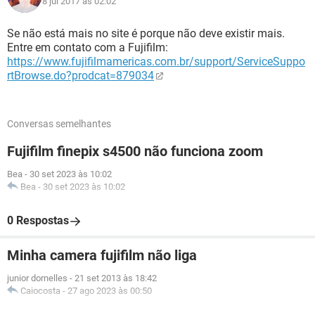
8 jul 2017 às 02:02
Se não está mais no site é porque não deve existir mais.
Entre em contato com a Fujifilm:
https://www.fujifilmamericas.com.br/support/ServiceSuppo
rtBrowse.do?prodcat=879034
Conversas semelhantes
Fujifilm finepix s4500 não funciona zoom
Bea
-
30 set 2023 às 10:02
Bea
-
30 set 2023 às 10:02
0 Respostas
Minha camera fujifilm não liga
junior dornelles
-
21 set 2013 às 18:42
Caiocosta
-
27 ago 2023 às 00:50