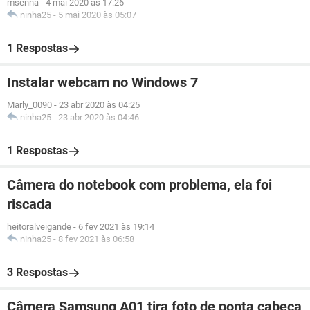
msenna
-
4 mai 2020 às 17:26
ninha25
-
5 mai 2020 às 05:07
1 Respostas
Instalar webcam no Windows 7
Marly_0090
-
23 abr 2020 às 04:25
ninha25
-
23 abr 2020 às 04:46
1 Respostas
Câmera do notebook com problema, ela foi
riscada
heitoralveigande
-
6 fev 2021 às 19:14
ninha25
-
8 fev 2021 às 06:58
3 Respostas
Câmera Samsung A01 tira foto de ponta cabeça