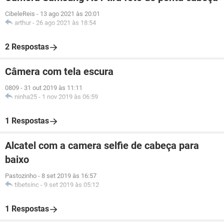
CibeleReis
-
13 ago 2021 às 20:01
arthur
-
26 ago 2021 às 18:54
2 Respostas
Câmera com tela escura
0809
-
31 out 2019 às 11:11
ninha25
-
1 nov 2019 às 06:59
1 Respostas
Alcatel com a camera selfie de cabeça para
baixo
Pastozinho
-
8 set 2019 às 16:57
tibetsinc
-
9 set 2019 às 05:12
1 Respostas