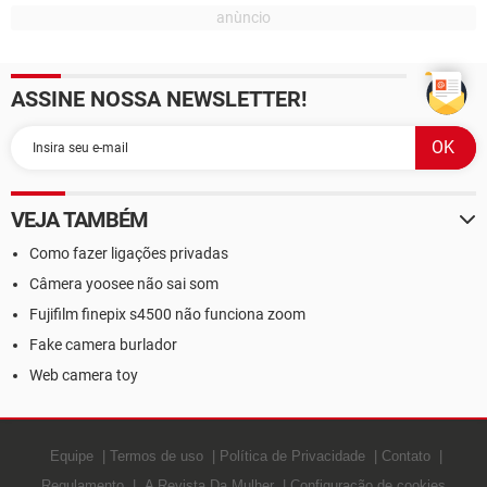
ASSINE NOSSA NEWSLETTER!
VEJA TAMBÉM
Como fazer ligações privadas
Câmera yoosee não sai som
Fujifilm finepix s4500 não funciona zoom
Fake camera burlador
Web camera toy
Equipe
Termos de uso
Política de Privacidade
Contato
Regulamento
A Revista Da Mulher
Configuração de cookies