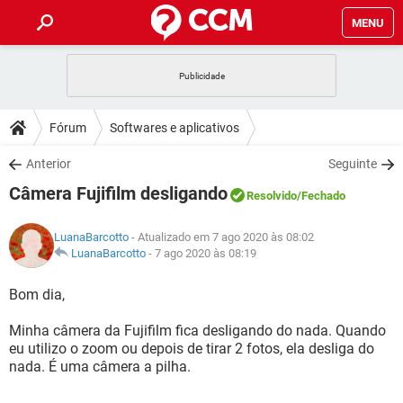
MENU
INÍCIO
JOGOS
WHATSAPP
DICAS
Fórum
Softwares e aplicativos
CELULAR
FACEBOOK
JOGOS
WHATSAPP
DOWNLOADS
Anterior
Seguinte
OUTLOOK
EXCEL
CELULAR
FACEBOOK
Câmera Fujifilm desligando
INSTAGRAM
JOGOS
GMAIL
WHATSAPP
Resolvido
/Fechado
FÓRUM
OUTLOOK
EXCEL
GUIA DE COMPRAS
CELULAR
FACEBOOK
LuanaBarcotto
- Atualizado em 7 ago 2020 às 08:02
INSTAGRAM
JOGOS
GMAIL
WHATSAPP
GLOSSÁRIO
LuanaBarcotto
-
7 ago 2020 às 08:19
OUTLOOK
EXCEL
GUIA DE COMPRAS
CELULAR
FACEBOOK
INSTAGRAM
JOGOS
GMAIL
WHATSAPP
Bom dia,
OUTLOOK
EXCEL
GUIA DE COMPRAS
CELULAR
FACEBOOK
Minha câmera da Fujifilm fica desligando do nada. Quando
INSTAGRAM
GMAIL
eu utilizo o zoom ou depois de tirar 2 fotos, ela desliga do
OUTLOOK
EXCEL
GUIA DE COMPRAS
nada. É uma câmera a pilha.
INSTAGRAM
GMAIL