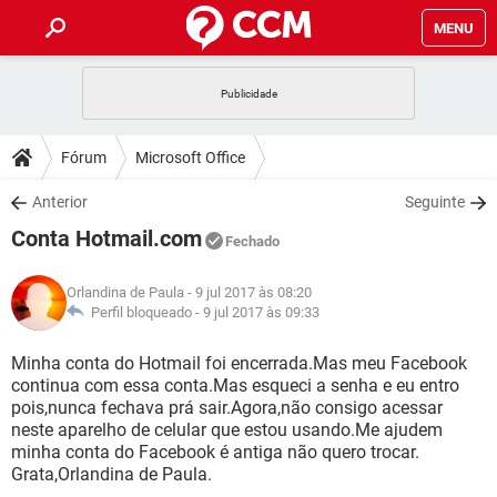
MENU
INÍCIO
JOGOS
WHATSAPP
DICAS
Fórum
Microsoft Office
CELULAR
FACEBOOK
JOGOS
WHATSAPP
DOWNLOADS
Anterior
Seguinte
OUTLOOK
EXCEL
CELULAR
FACEBOOK
Conta Hotmail.com
INSTAGRAM
JOGOS
GMAIL
WHATSAPP
Fechado
FÓRUM
OUTLOOK
EXCEL
GUIA DE COMPRAS
CELULAR
FACEBOOK
Orlandina de Paula
- 9 jul 2017 às 08:20
INSTAGRAM
JOGOS
GMAIL
WHATSAPP
GLOSSÁRIO
Perfil bloqueado -
9 jul 2017 às 09:33
OUTLOOK
EXCEL
GUIA DE COMPRAS
CELULAR
FACEBOOK
INSTAGRAM
JOGOS
GMAIL
WHATSAPP
Minha conta do Hotmail foi encerrada.Mas meu Facebook
OUTLOOK
EXCEL
continua com essa conta.Mas esqueci a senha e eu entro
GUIA DE COMPRAS
CELULAR
FACEBOOK
pois,nunca fechava prá sair.Agora,não consigo acessar
INSTAGRAM
GMAIL
neste aparelho de celular que estou usando.Me ajudem
OUTLOOK
EXCEL
GUIA DE COMPRAS
minha conta do Facebook é antiga não quero trocar.
INSTAGRAM
GMAIL
Grata,Orlandina de Paula.