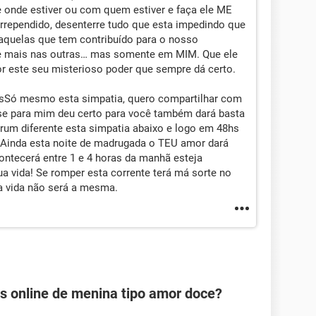
onde estiver ou com quem estiver e faça ele ME
Arrependido, desenterre tudo que esta impedindo que
 aquelas que tem contribuído para o nosso
se mais nas outras… mas somente em MIM. Que ele
 este seu misterioso poder que sempre dá certo.
zesSó mesmo esta simpatia, quero compartilhar com
 se para mim deu certo para você também dará basta
orum diferente esta simpatia abaixo e logo em 48hs
s Ainda esta noite de madrugada o TEU amor dará
ntecerá entre 1 e 4 horas da manhã esteja
a vida! Se romper esta corrente terá má sorte no
a vida não será a mesma.
s online de menina tipo amor doce?