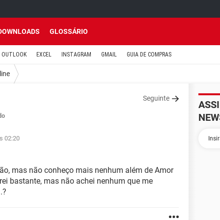
DOWNLOADS
GLOSSÁRIO
OUTLOOK
EXCEL
INSTAGRAM
GMAIL
GUIA DE COMPRAS
line
Seguinte
ASS
NEW
do
às 02:20
ação, mas não conheço mais nenhum além de Amor
curei bastante, mas não achei nenhum que me
.?