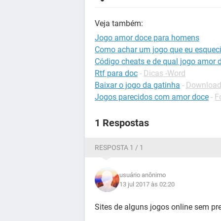
Veja também:
Jogo amor doce para homens
Como achar um jogo que eu esquec
Código cheats e de qual jogo amor 
Rtf para doc
-
Dicas -Word
Baixar o jogo da gatinha
-
Downloads
Jogos parecidos com amor doce
-
F
1 Respostas
RESPOSTA 1 / 1
usuário anônimo
13 jul 2017 às 02:20
Sites de alguns jogos online sem 