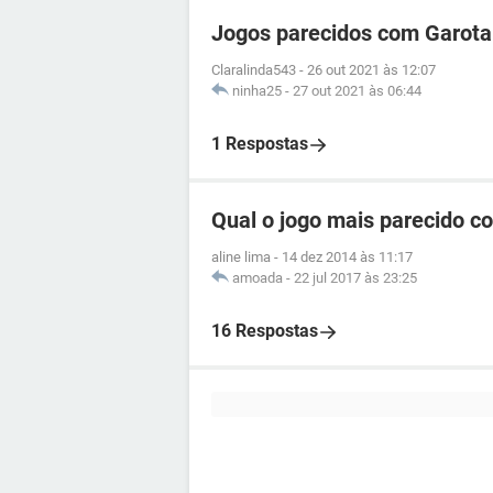
Jogos parecidos com Garota
Claralinda543
-
26 out 2021 às 12:07
ninha25
-
27 out 2021 às 06:44
1 Respostas
Qual o jogo mais parecido c
aline lima
-
14 dez 2014 às 11:17
amoada
-
22 jul 2017 às 23:25
16 Respostas