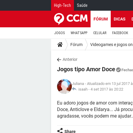
High-Tech
Saúde
FÓRUM
DICAS
JOGOS
WHATSAPP
CELULAR
FACEBOOK
Fórum
Videogames e jogos on
Anterior
Jogos tipo Amor Doce
Fecha
Juliana
- Atualizado em 13 jul 2017 
isaah -
4 set 2017 às 20:22
Eu adoro jogos de amor com inter
Doce, Anticlove e Eldarya... Já pro
agradasse, vocês podem me ajudar..
Share