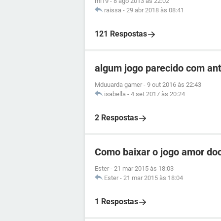
mi19
-
8 ago 2013 às 22:02
raissa
-
29 abr 2018 às 08:41
121 Respostas
algum jogo parecido com ant
Mduuarda gamer
-
9 out 2016 às 22:43
isabella
-
4 set 2017 às 20:24
2 Respostas
Como baixar o jogo amor do
Ester
-
21 mar 2015 às 18:03
Ester
-
21 mar 2015 às 18:04
1 Respostas