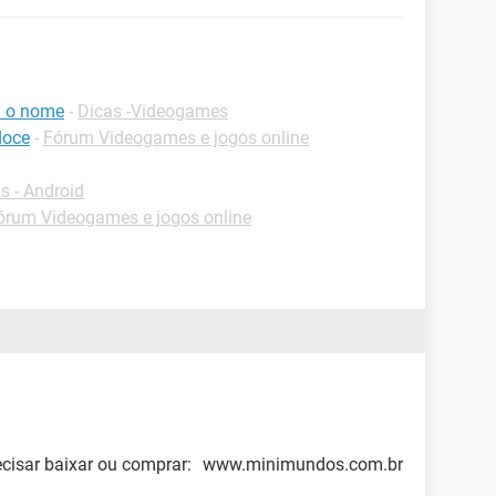
i o nome
-
Dicas -Videogames
doce
-
Fórum Videogames e jogos online
 - Android
órum Videogames e jogos online
precisar baixar ou comprar: www.minimundos.com.br