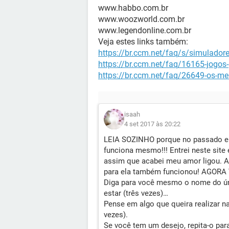
www.habbo.com.br
www.woozworld.com.br
www.legendonline.com.br
Veja estes links também:
https://br.ccm.net/faq/s/simulad
https://br.ccm.net/faq/16165-jogos-
https://br.ccm.net/faq/26649-os-me
isaah
4 set 2017 às 20:22
LEIA SOZINHO porque no passado eu
funciona mesmo!!! Entrei neste site e 
assim que acabei meu amor ligou. 
para ela também funcionou! AGOR
Diga para você mesmo o nome do ú
estar (três vezes)…
Pense em algo que queira realizar 
vezes).
Se você tem um desejo, repita-o p