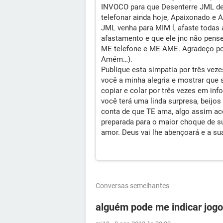
INVOCO para que Desenterre JML de 
telefonar ainda hoje, Apaixonado e 
JML venha para MIM l, afaste todas
afastamento e que ele jnc não pen
ME telefone e ME AME. Agradeço por
Amém…).
Publique esta simpatia por três ve
você a minha alegria e mostrar que
copiar e colar por três vezes em inf
você terá uma linda surpresa, beijo
conta de que TE ama, algo assim aco
preparada para o maior choque de su
amor. Deus vai lhe abençoará e a su
Conversas semelhantes
alguém pode me indicar jogo