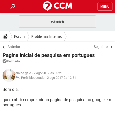
MENU
INÍCIO
JOGOS
WHATSAPP
DICAS
Fórum
Problemas Internet
CELULAR
FACEBOOK
JOGOS
WHATSAPP
DOWNLOADS
Anterior
Seguinte
OUTLOOK
EXCEL
CELULAR
FACEBOOK
Pagina inicial de pesquisa em portugues
INSTAGRAM
JOGOS
GMAIL
WHATSAPP
FÓRUM
OUTLOOK
EXCEL
Fechado
GUIA DE COMPRAS
CELULAR
FACEBOOK
INSTAGRAM
JOGOS
GMAIL
WHATSAPP
GLOSSÁRIO
OUTLOOK
elaine gaio
- 2 ago 2017 às 09:21
EXCEL
GUIA DE COMPRAS
CELULAR
FACEBOOK
Perfil bloqueado -
2 ago 2017 às 12:51
INSTAGRAM
JOGOS
GMAIL
WHATSAPP
OUTLOOK
EXCEL
Bom dia,
GUIA DE COMPRAS
CELULAR
FACEBOOK
INSTAGRAM
GMAIL
quero abrir sempre minha pagina de pesquisa no google em
OUTLOOK
EXCEL
GUIA DE COMPRAS
portugues
INSTAGRAM
GMAIL