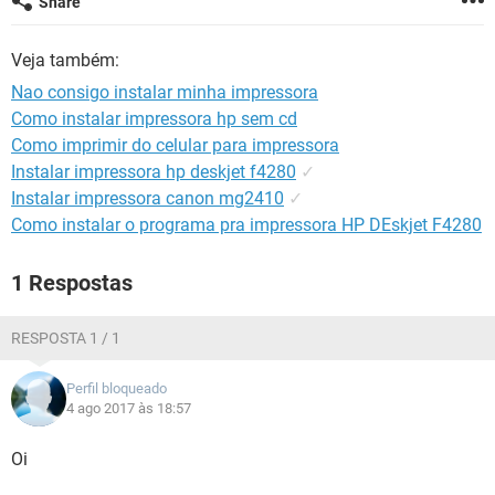
Share
GUIA DE COMPRAS
Veja também:
Nao consigo instalar minha impressora
Como instalar impressora hp sem cd
Como imprimir do celular para impressora
Instalar impressora hp deskjet f4280
✓
Instalar impressora canon mg2410
✓
Como instalar o programa pra impressora HP DEskjet F4280
1 Respostas
RESPOSTA 1 / 1
Perfil bloqueado
4 ago 2017 às 18:57
Oi