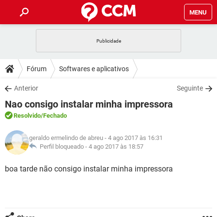
MENU
INÍCIO
JOGOS
WHATSAPP
DICAS
Fórum
Softwares e aplicativos
CELULAR
FACEBOOK
JOGOS
WHATSAPP
DOWNLOADS
Anterior
Seguinte
OUTLOOK
EXCEL
CELULAR
FACEBOOK
Nao consigo instalar minha impressora
INSTAGRAM
JOGOS
GMAIL
WHATSAPP
FÓRUM
OUTLOOK
EXCEL
Resolvido
/Fechado
GUIA DE COMPRAS
CELULAR
FACEBOOK
INSTAGRAM
JOGOS
GMAIL
WHATSAPP
GLOSSÁRIO
OUTLOOK
geraldo ermelindo de abreu
- 4 ago 2017 às 16:31
EXCEL
GUIA DE COMPRAS
CELULAR
FACEBOOK
Perfil bloqueado -
4 ago 2017 às 18:57
INSTAGRAM
JOGOS
GMAIL
WHATSAPP
OUTLOOK
EXCEL
boa tarde não consigo instalar minha impressora
GUIA DE COMPRAS
CELULAR
FACEBOOK
INSTAGRAM
GMAIL
OUTLOOK
EXCEL
GUIA DE COMPRAS
INSTAGRAM
GMAIL