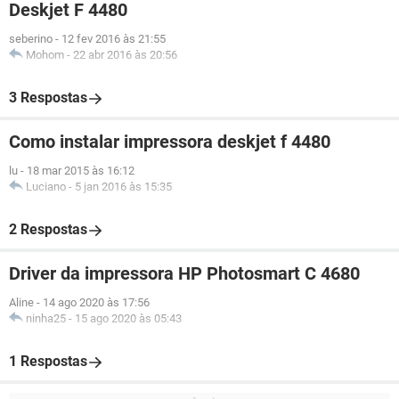
Deskjet F 4480
seberino
-
12 fev 2016 às 21:55
Mohom
-
22 abr 2016 às 20:56
3 Respostas
Como instalar impressora deskjet f 4480
lu
-
18 mar 2015 às 16:12
Luciano
-
5 jan 2016 às 15:35
2 Respostas
Driver da impressora HP Photosmart C 4680
Aline
-
14 ago 2020 às 17:56
ninha25
-
15 ago 2020 às 05:43
1 Respostas