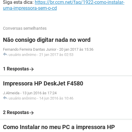
Siga esta dica:
https://br.ccm.net/faq/1922-como-instalar-
uma-impressora-sem-o-cd
Conversas semelhantes
Não consigo digitar nada no word
Fernando Ferreira Dantas Junior
-
20 jan 2017 às 15:36
usuário anônimo
-
21 jan 2017 às 02:53
1 Respostas
Impressora HP DeskJet F4580
J.Almeida
-
13 jun 2016 às 17:24
usuário anônimo
-
14 jun 2016 às 10:46
2 Respostas
Como Instalar no meu PC a impressora HP