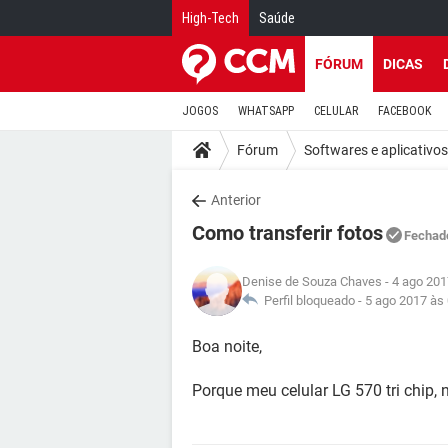
High-Tech
Saúde
FÓRUM
DICAS
JOGOS
WHATSAPP
CELULAR
FACEBOOK
Fórum
Softwares e aplicativos
Anterior
Como transferir fotos
Fechad
Denise de Souza Chaves
- 4 ago 201
Perfil bloqueado -
5 ago 2017 às
Boa noite,
Porque meu celular LG 570 tri chip,