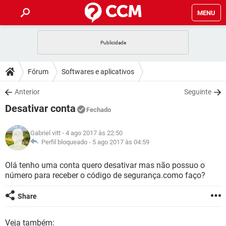
MENU
INÍCIO
JOGOS
WHATSAPP
DICAS
Fórum
Softwares e aplicativos
CELULAR
FACEBOOK
JOGOS
WHATSAPP
DOWNLOADS
Anterior
Seguinte
OUTLOOK
EXCEL
CELULAR
FACEBOOK
Desativar conta
INSTAGRAM
JOGOS
GMAIL
WHATSAPP
Fechado
FÓRUM
OUTLOOK
EXCEL
GUIA DE COMPRAS
CELULAR
FACEBOOK
Gabriel vitt
- 4 ago 2017 às 22:50
INSTAGRAM
JOGOS
GMAIL
WHATSAPP
GLOSSÁRIO
Perfil bloqueado -
5 ago 2017 às 04:59
OUTLOOK
EXCEL
GUIA DE COMPRAS
CELULAR
FACEBOOK
INSTAGRAM
JOGOS
GMAIL
WHATSAPP
Olá tenho uma conta quero desativar mas não possuo o
OUTLOOK
EXCEL
número para receber o código de segurança.como faço?
GUIA DE COMPRAS
CELULAR
FACEBOOK
INSTAGRAM
GMAIL
OUTLOOK
EXCEL
Share
GUIA DE COMPRAS
INSTAGRAM
GMAIL
Veja também: