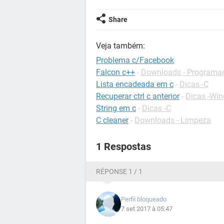
Share
Veja também:
Problema c/Facebook
Falcon c++
-
Downloads - Programa
Lista encadeada em c
-
Dicas -C
Recuperar ctrl c anterior
-
Dicas -Wi
String em c
-
Dicas -C
C cleaner
-
Downloads - Limpeza
1 Respostas
RÉPONSE 1 / 1
Perfil bloqueado
7 set 2017 à 05:47