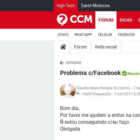
High-Tech
Santé-Médecine
FÓRUM
DICAS
JOGOS
WHATSAPP
CELULAR
FACEBOOK
Fórum
Rede social
Anterior
Problema c/Facebook
Resolv
Claudia Mara Pereira do Carmo
- 7 s
Perfil bloqueado -
7 set 2017 à 0
Bom dia,
Por favor me ajudem a entrar na cai
Ñ estou conseguindo c/eu faço
Obrigada