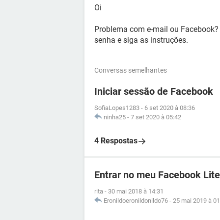
Oi
Problema com e-mail ou Facebook? 
senha e siga as instruções.
Conversas semelhantes
Iniciar sessão de Facebook
SofiaLopes1283
-
6 set 2020 à 08:36
ninha25
-
7 set 2020 à 05:42
4 Respostas
Entrar no meu Facebook Lite
rita
-
30 mai 2018 à 14:31
Eronildoeronildonildo76
-
25 mai 2019 à 01