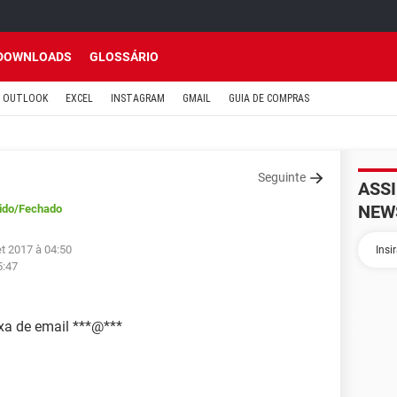
DOWNLOADS
GLOSSÁRIO
OUTLOOK
EXCEL
INSTAGRAM
GMAIL
GUIA DE COMPRAS
Seguinte
ASS
NEW
ido
/Fechado
et 2017 à 04:50
5:47
xa de email ***@***