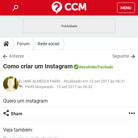
MENU
INÍCIO
JOGOS
WHATSAPP
DICAS
Fórum
Rede social
CELULAR
FACEBOOK
JOGOS
WHATSAPP
DOWNLOADS
Anterior
Seguinte
OUTLOOK
EXCEL
CELULAR
FACEBOOK
Como criar um Instagram
INSTAGRAM
JOGOS
GMAIL
WHATSAPP
Resolvido
/Fechado
FÓRUM
OUTLOOK
EXCEL
GUIA DE COMPRAS
CELULAR
FACEBOOK
ELIANE ALMEIDA FABRI
- Atualizado em 13 set 2017 às 06:31
INSTAGRAM
JOGOS
GMAIL
WHATSAPP
GLOSSÁRIO
Perfil bloqueado -
13 set 2017 às 06:32
OUTLOOK
EXCEL
GUIA DE COMPRAS
CELULAR
FACEBOOK
INSTAGRAM
JOGOS
GMAIL
WHATSAPP
Quero um instagram
OUTLOOK
EXCEL
GUIA DE COMPRAS
CELULAR
FACEBOOK
Share
INSTAGRAM
GMAIL
OUTLOOK
EXCEL
GUIA DE COMPRAS
Veja também:
INSTAGRAM
GMAIL