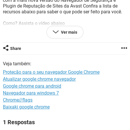
com a mais nova versão do Navegador de Segurança e
GUIA DE COMPRAS
Plugin de Reputação de Sites da Avast Confira a lista de
recursos abaixo para saber o que pode ser feito para você.
Como? Assista o vídeo abaixo
Ver mais
Vídeo:
https://www.youtube.com/watch?
v=1zen_om6HU4&t=15s
Share
Veja também:
Proteção para o seu navegador Google Chrome
Atualizar google chrome navegador
Google chrome para android
Navegador para windows 7
Chrome//flags
Baixaki google chrome
1 Respostas