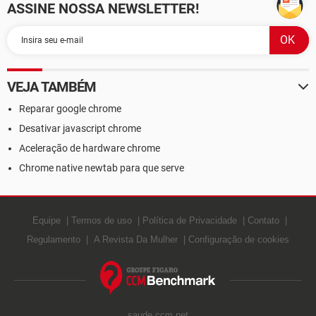
ASSINE NOSSA NEWSLETTER!
VEJA TAMBÉM
Reparar google chrome
Desativar javascript chrome
Aceleração de hardware chrome
Chrome native newtab para que serve
Equipe
Termos de uso
Política de Privacidade
Contato
Regulamento
A Revista Da Mulher
Configuração de cookies
saude.ccm.net