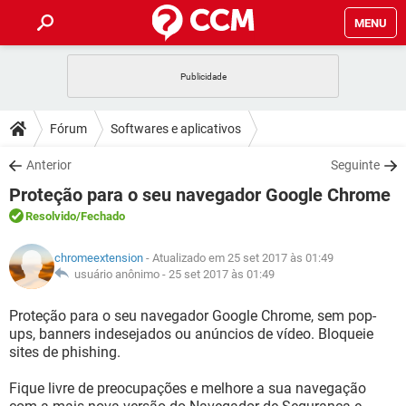
MENU
INÍCIO
JOGOS
WHATSAPP
DICAS
Fórum
Softwares e aplicativos
CELULAR
FACEBOOK
JOGOS
WHATSAPP
DOWNLOADS
Anterior
Seguinte
OUTLOOK
EXCEL
CELULAR
FACEBOOK
Proteção para o seu navegador Google Chrome
INSTAGRAM
JOGOS
GMAIL
WHATSAPP
FÓRUM
OUTLOOK
EXCEL
Resolvido
/Fechado
GUIA DE COMPRAS
CELULAR
FACEBOOK
INSTAGRAM
JOGOS
GMAIL
WHATSAPP
GLOSSÁRIO
OUTLOOK
chromeextension
- Atualizado em 25 set 2017 às 01:49
EXCEL
GUIA DE COMPRAS
CELULAR
FACEBOOK
usuário anônimo -
25 set 2017 às 01:49
INSTAGRAM
JOGOS
GMAIL
WHATSAPP
OUTLOOK
EXCEL
Proteção para o seu navegador Google Chrome, sem pop-
GUIA DE COMPRAS
CELULAR
FACEBOOK
ups, banners indesejados ou anúncios de vídeo. Bloqueie
INSTAGRAM
GMAIL
sites de phishing.
OUTLOOK
EXCEL
GUIA DE COMPRAS
INSTAGRAM
GMAIL
Fique livre de preocupações e melhore a sua navegação