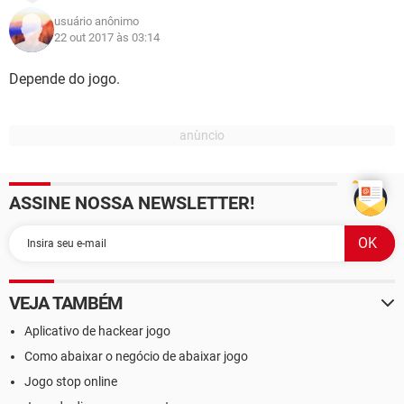
usuário anônimo
22 out 2017 às 03:14
Depende do jogo.
ASSINE NOSSA NEWSLETTER!
VEJA TAMBÉM
Aplicativo de hackear jogo
Como abaixar o negócio de abaixar jogo
Jogo stop online