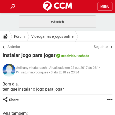
MENU
INÍCIO
JOGOS
WHATSAPP
DICAS
Fórum
Videogames e jogos online
CELULAR
FACEBOOK
JOGOS
WHATSAPP
DOWNLOADS
Anterior
Seguinte
OUTLOOK
EXCEL
CELULAR
FACEBOOK
Instalar jogo para jogar
INSTAGRAM
JOGOS
GMAIL
WHATSAPP
Resolvido
/Fechado
FÓRUM
OUTLOOK
EXCEL
GUIA DE COMPRAS
CELULAR
FACEBOOK
stefhany vitoria raach
- Atualizado em 22 out 2017 às 03:14
INSTAGRAM
JOGOS
GMAIL
WHATSAPP
GLOSSÁRIO
saturninorodrigues -
3 abr 2018 às 23:34
OUTLOOK
EXCEL
GUIA DE COMPRAS
CELULAR
FACEBOOK
INSTAGRAM
JOGOS
GMAIL
WHATSAPP
Bom dia,
OUTLOOK
EXCEL
tem que instalar o jogo para jogar
GUIA DE COMPRAS
CELULAR
FACEBOOK
INSTAGRAM
GMAIL
OUTLOOK
EXCEL
Share
GUIA DE COMPRAS
INSTAGRAM
GMAIL
Veja também: