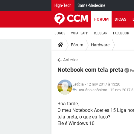
High-Tech
Santé-Médecine
FÓRUM
DICAS
JOGOS
WHATSAPP
CELULAR
FACEBOOK
Fórum
Hardware
Anterior
Notebook com tela preta
Fe
Letícia
- 12 nov 2017 à 13:20
usuário anônimo -
12 nov 2017 à
Boa tarde,
O meu Notebook Acer es 15 Liga nor
tela preta, o que eu faço?
Ele é Windows 10