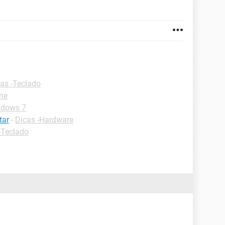
as -Teclado
one
ndows 7
tar
-
Dicas -Hardware
-Teclado