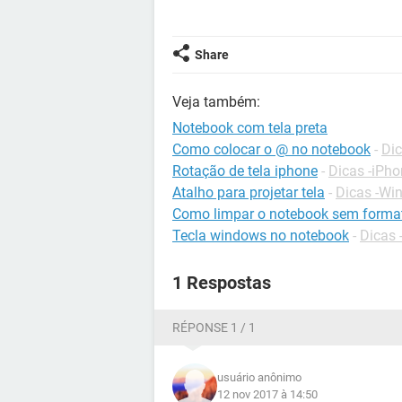
Share
Veja também:
Notebook com tela preta
Como colocar o @ no notebook
-
Dic
Rotação de tela iphone
-
Dicas -iPh
Atalho para projetar tela
-
Dicas -Wi
Como limpar o notebook sem forma
Tecla windows no notebook
-
Dicas 
1 Respostas
RÉPONSE 1 / 1
usuário anônimo
12 nov 2017 à 14:50