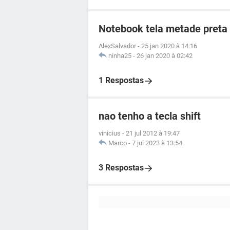
Notebook tela metade preta
AlexSalvador
-
25 jan 2020 à 14:16
ninha25
-
26 jan 2020 à 02:42
1 Respostas
nao tenho a tecla shift
vinicius
-
21 jul 2012 à 19:47
Marco
-
7 jul 2023 à 13:54
3 Respostas