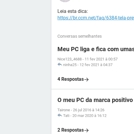
Leia esta dica:
https://br.ccm.net/faq/6384-tela-pr
Conversas semelhantes
Meu PC liga e fica com umas 
Nice123_4688
-
11 fev 2021 à 00:57
ninha25
-
12 fev 2021 à 04:37
4 Respostas
O meu PC da marca positivo 
Tairone
-
26 jul 2016 à 14:26
Tati
-
20 mar 2020 à 16:12
2 Respostas