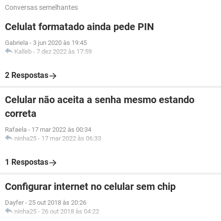
Conversas semelhantes
Celulat formatado ainda pede PIN
Gabriela
-
3 jun 2020 às 19:45
Kalleb
-
7 dez 2022 às 17:59
2 Respostas
Celular não aceita a senha mesmo estando
correta
Rafaela
-
17 mar 2022 às 00:34
ninha25
-
17 mar 2022 às 06:33
1 Respostas
Configurar internet no celular sem chip
Dayfer
-
25 out 2018 às 20:26
ninha25
-
26 out 2018 às 04:22