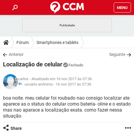
MENU
INÍCIO
JOGOS
WHATSAPP
DICAS
Fórum
Smartphones e tablets
CELULAR
FACEBOOK
JOGOS
WHATSAPP
DOWNLOADS
Anterior
Seguinte
OUTLOOK
EXCEL
CELULAR
FACEBOOK
Localização de celular
INSTAGRAM
JOGOS
GMAIL
WHATSAPP
Fechado
FÓRUM
OUTLOOK
EXCEL
GUIA DE COMPRAS
CELULAR
FACEBOOK
carlos
- Atualizado em 16 nov 2017 às 07:36
INSTAGRAM
JOGOS
GMAIL
WHATSAPP
GLOSSÁRIO
usuário anônimo -
16 nov 2017 às 07:36
OUTLOOK
EXCEL
GUIA DE COMPRAS
CELULAR
FACEBOOK
INSTAGRAM
JOGOS
GMAIL
WHATSAPP
boa noite. meu celular foi roubado nao consigo localizar ate
OUTLOOK
EXCEL
aparece as o status do celular como bateria- oline e o estado
GUIA DE COMPRAS
CELULAR
FACEBOOK
mas nao aparace a localização exata. como fazer nessa
INSTAGRAM
GMAIL
situação.
OUTLOOK
EXCEL
GUIA DE COMPRAS
INSTAGRAM
GMAIL
Share