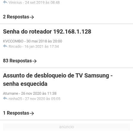
Vinicius
-
24 set 2019 às 08:48
2 Respostas
Senha do roteador 192.168.1.128
KVCCOMBO
-
30 mai 2018 às 20:00
Rircado
-
16 jan 2021 às 17:34
83 Respostas
Assunto de desbloqueio de TV Samsung -
senha esquecida
Atumane
-
26 nov 2020 às 11:38
ninha25
-
27 nov 2020 às 05:05
1 Respostas