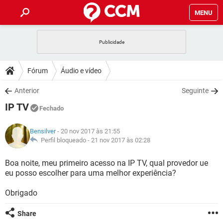
MENU
INÍCIO
JOGOS
WHATSAPP
DICAS
Fórum
Áudio e vídeo
CELULAR
FACEBOOK
JOGOS
WHATSAPP
DOWNLOADS
Anterior
Seguinte
OUTLOOK
EXCEL
CELULAR
FACEBOOK
IP TV
INSTAGRAM
JOGOS
GMAIL
WHATSAPP
Fechado
FÓRUM
OUTLOOK
EXCEL
GUIA DE COMPRAS
CELULAR
FACEBOOK
Bensilver
- 20 nov 2017 às 21:55
INSTAGRAM
JOGOS
GMAIL
WHATSAPP
GLOSSÁRIO
Perfil bloqueado -
21 nov 2017 às 02:28
OUTLOOK
EXCEL
GUIA DE COMPRAS
CELULAR
FACEBOOK
INSTAGRAM
JOGOS
GMAIL
WHATSAPP
Boa noite, meu primeiro acesso na IP TV, qual provedor ue
OUTLOOK
EXCEL
eu posso escolher para uma melhor experiência?
GUIA DE COMPRAS
CELULAR
FACEBOOK
INSTAGRAM
GMAIL
Obrigado
OUTLOOK
EXCEL
GUIA DE COMPRAS
INSTAGRAM
GMAIL
Share