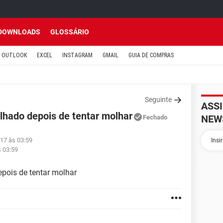
DOWNLOADS
GLOSSÁRIO
OUTLOOK
EXCEL
INSTAGRAM
GMAIL
GUIA DE COMPRAS
Seguinte
ASS
lhado depois de tentar molhar
NEW
Fechado
017 às 03:59
s 03:59
pois de tentar molhar