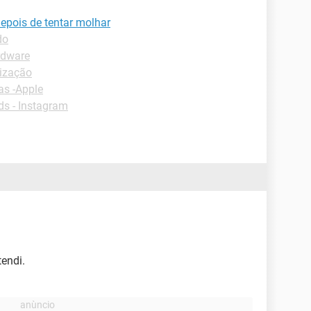
epois de tentar molhar
do
rdware
ização
as -Apple
s - Instagram
endi.