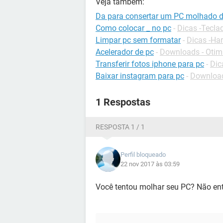
Veja também:
Da para consertar um PC molhado d
Como colocar _ no pc
-
Dicas -Tecla
Limpar pc sem formatar
-
Dicas -Ha
Acelerador de pc
-
Downloads - Otim
Transferir fotos iphone para pc
-
Dic
Baixar instagram para pc
-
Download
1 Respostas
RESPOSTA 1 / 1
Perfil bloqueado
22 nov 2017 às 03:59
Você tentou molhar seu PC? Não ent