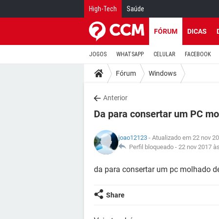
High-Tech
Saúde
FÓRUM
DICAS
JOGOS
WHATSAPP
CELULAR
FACEBOOK
Fórum
Windows
Anterior
Da para consertar um PC mo
joao12123
- Atualizado em 22 nov 2
Perfil bloqueado -
22 nov 2017 à
da para consertar um pc molhado de
Share