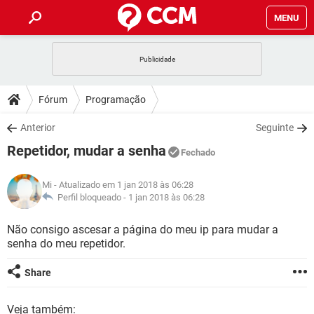
MENU
INÍCIO
JOGOS
WHATSAPP
DICAS
Fórum
Programação
CELULAR
FACEBOOK
JOGOS
WHATSAPP
DOWNLOADS
Anterior
Seguinte
OUTLOOK
EXCEL
CELULAR
FACEBOOK
Repetidor, mudar a senha
INSTAGRAM
JOGOS
GMAIL
WHATSAPP
Fechado
FÓRUM
OUTLOOK
EXCEL
GUIA DE COMPRAS
CELULAR
FACEBOOK
Mi
- Atualizado em 1 jan 2018 às 06:28
INSTAGRAM
JOGOS
GMAIL
WHATSAPP
GLOSSÁRIO
Perfil bloqueado -
1 jan 2018 às 06:28
OUTLOOK
EXCEL
GUIA DE COMPRAS
CELULAR
FACEBOOK
INSTAGRAM
JOGOS
GMAIL
WHATSAPP
Não consigo ascesar a página do meu ip para mudar a
OUTLOOK
EXCEL
senha do meu repetidor.
GUIA DE COMPRAS
CELULAR
FACEBOOK
INSTAGRAM
GMAIL
OUTLOOK
EXCEL
Share
GUIA DE COMPRAS
INSTAGRAM
GMAIL
Veja também: