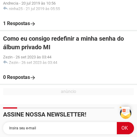
Andrecia
-
20 jul 2019 às 10:56
ninha25
-
21 jul 2019 às 05:55
1 Respostas
Como eu consigo redefinir a minha senha do
álbum privado MI
Zezin
-
26 set 2023 às 03:44
Zezin
-
26 set 2023 às 03:44
0 Respostas
ASSINE NOSSA NEWSLETTER!