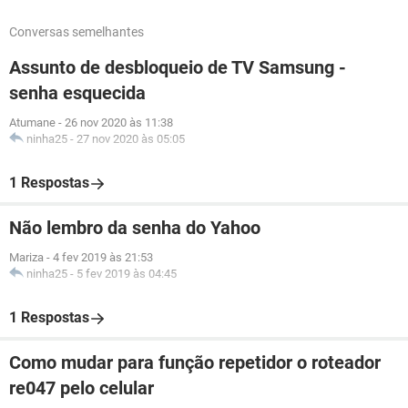
Conversas semelhantes
Assunto de desbloqueio de TV Samsung -
senha esquecida
Atumane
-
26 nov 2020 às 11:38
ninha25
-
27 nov 2020 às 05:05
1 Respostas
Não lembro da senha do Yahoo
Mariza
-
4 fev 2019 às 21:53
ninha25
-
5 fev 2019 às 04:45
1 Respostas
Como mudar para função repetidor o roteador
re047 pelo celular