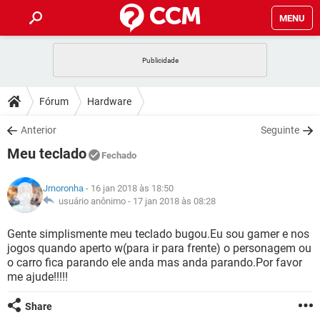
MENU
INÍCIO
JOGOS
WHATSAPP
DICAS
Fórum
Hardware
CELULAR
FACEBOOK
JOGOS
WHATSAPP
DOWNLOADS
Anterior
Seguinte
OUTLOOK
EXCEL
CELULAR
FACEBOOK
Meu teclado
INSTAGRAM
JOGOS
GMAIL
WHATSAPP
Fechado
FÓRUM
OUTLOOK
EXCEL
GUIA DE COMPRAS
CELULAR
FACEBOOK
Jrnoronha
- 16 jan 2018 às 18:50
INSTAGRAM
JOGOS
GMAIL
WHATSAPP
GLOSSÁRIO
usuário anônimo -
17 jan 2018 às 08:28
OUTLOOK
EXCEL
GUIA DE COMPRAS
CELULAR
FACEBOOK
INSTAGRAM
JOGOS
GMAIL
WHATSAPP
Gente simplismente meu teclado bugou.Eu sou gamer e nos
OUTLOOK
EXCEL
jogos quando aperto w(para ir para frente) o personagem ou
GUIA DE COMPRAS
CELULAR
FACEBOOK
o carro fica parando ele anda mas anda parando.Por favor
INSTAGRAM
GMAIL
me ajude!!!!!
OUTLOOK
EXCEL
GUIA DE COMPRAS
INSTAGRAM
GMAIL
Share