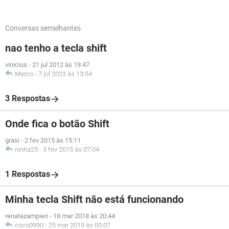
Conversas semelhantes
nao tenho a tecla shift
vinicius
-
21 jul 2012 às 19:47
Marco
-
7 jul 2023 às 13:54
3 Respostas
Onde fica o botão Shift
grasi
-
2 fev 2015 às 15:11
ninha25
-
3 fev 2015 às 07:04
1 Respostas
Minha tecla Shift não está funcionando
renatazampieri
-
18 mar 2018 às 20:44
coco0990
-
25 mar 2019 às 00:07