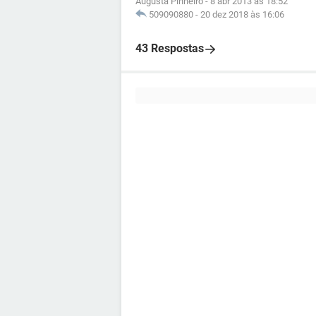
Augusta Pinheiro
-
8 abr 2013 às 18:52
509090880
-
20 dez 2018 às 16:06
43 Respostas