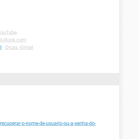
YouTube
Outlook.com
l
-
Dicas -Gmail
recuperar-o-nome-de-usuario-ou-a-senha-do-