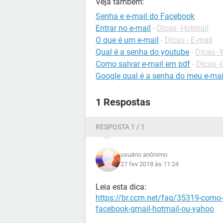
Veja também:
Senha e e-mail do Facebook
Entrar no e-mail
-
Dicas -Hotmail
O que é um e-mail
-
Dicas - E-mail
Qual é a senha do youtube
-
Dicas -
Como salvar e-mail em pdf
-
Dicas -
Google qual é a senha do meu e-mai
1 Respostas
RESPOSTA 1 / 1
usuário anônimo
27 fev 2018 às 11:24
Leia esta dica:
https://br.ccm.net/faq/35319-como-
facebook-gmail-hotmail-ou-yahoo