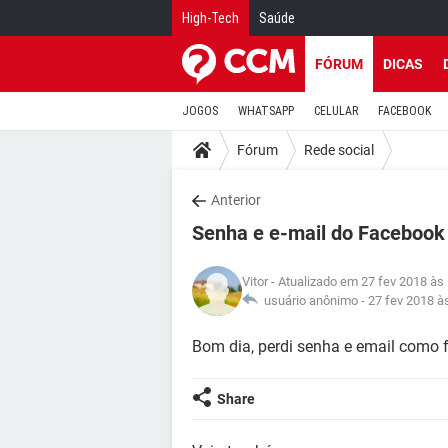
High-Tech
Saúde
FÓRUM
DICAS
JOGOS
WHATSAPP
CELULAR
FACEBOOK
Fórum
Rede social
Anterior
Senha e e-mail do Facebook
Vitor
- Atualizado em 27 fev 2018 às
usuário anônimo -
27 fev 2018 à
Bom dia, perdi senha e email como f
Share