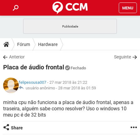
MENU
INÍCIO
JOGOS
WHATSAPP
DICAS
Fórum
Hardware
CELULAR
FACEBOOK
JOGOS
WHATSAPP
DOWNLOADS
Anterior
Seguinte
OUTLOOK
EXCEL
CELULAR
FACEBOOK
Placa de áudio frontal
INSTAGRAM
JOGOS
GMAIL
WHATSAPP
Fechado
FÓRUM
OUTLOOK
EXCEL
GUIA DE COMPRAS
CELULAR
FACEBOOK
felipesousa007
- 27 mar 2018 às 21:22
INSTAGRAM
JOGOS
GMAIL
WHATSAPP
GLOSSÁRIO
usuário anônimo -
28 mar 2018 às 01:59
OUTLOOK
EXCEL
GUIA DE COMPRAS
CELULAR
FACEBOOK
INSTAGRAM
JOGOS
GMAIL
WHATSAPP
minha cpu não funciona a placa de áudio frontal, apenas a
OUTLOOK
EXCEL
traseira, alguém sabe como resolver? Uso o windows 10
GUIA DE COMPRAS
CELULAR
FACEBOOK
meu pc é de 32 bits
INSTAGRAM
GMAIL
OUTLOOK
EXCEL
GUIA DE COMPRAS
Share
INSTAGRAM
GMAIL