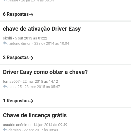
Andre
-
28 jul 2014 às 08:34
6 Respostas
chave de ativação Driver Easy
sk3lfi
-
5 out 2013 às 01:22
izidorio dimon
-
22 nov 2014 às 10:04
2 Respostas
Driver Easy como obter a chave?
tomas007
-
22 mar 2015 às 14:12
ninha25
-
23 mar 2015 às 05:47
1 Respostas
Chave de lincença grátis
usuário anônimo
-
14 jan 2014 às 09:49
damiao
-
22 abr 2017 às 08:49