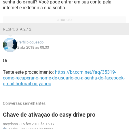
senha do e-mail? Você pode entrar em sua conta pela
internet e redefinir a sua senha.
RESPOSTA 2 / 2
Perfil bloqueado
2 abr 2018 às 08:33
Oi
Tente este procedimento:
https://br.ccm.net/faq/35319-
como-recuperar-o-nome-de-usuario-ou-a-senha-do-facebook-
gmail-hotmail-ou-yahoo
Conversas semelhantes
Chave de ativaçao do easy drive pro
meydson
-
15 fev 2011 às 16:17