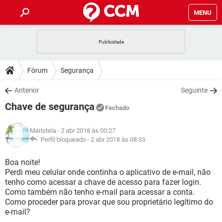
MENU
INÍCIO
JOGOS
WHATSAPP
DICAS
Fórum
Segurança
CELULAR
FACEBOOK
JOGOS
WHATSAPP
DOWNLOADS
Anterior
Seguinte
OUTLOOK
EXCEL
CELULAR
FACEBOOK
Chave de segurança
INSTAGRAM
JOGOS
GMAIL
WHATSAPP
Fechado
FÓRUM
OUTLOOK
EXCEL
GUIA DE COMPRAS
CELULAR
FACEBOOK
Maristela
- 2 abr 2018 às 00:27
INSTAGRAM
JOGOS
GMAIL
WHATSAPP
GLOSSÁRIO
Perfil bloqueado -
2 abr 2018 às 08:33
OUTLOOK
EXCEL
GUIA DE COMPRAS
CELULAR
FACEBOOK
INSTAGRAM
JOGOS
GMAIL
WHATSAPP
Boa noite!
OUTLOOK
EXCEL
Perdi meu celular onde continha o aplicativo de e-mail, não
GUIA DE COMPRAS
CELULAR
FACEBOOK
tenho como acessar a chave de acesso para fazer login.
INSTAGRAM
GMAIL
Como também não tenho e-mail para acessar a conta.
OUTLOOK
EXCEL
GUIA DE COMPRAS
Como proceder para provar que sou proprietário legítimo do
INSTAGRAM
GMAIL
e-mail?