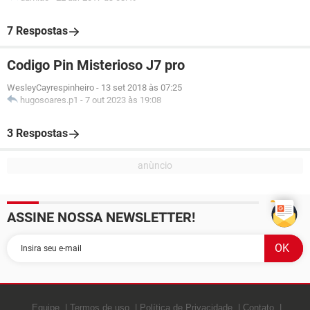
7 Respostas
Codigo Pin Misterioso J7 pro
WesleyCayrespinheiro
-
13 set 2018 às 07:25
hugosoares.p1
-
7 out 2023 às 19:08
3 Respostas
ASSINE NOSSA NEWSLETTER!
Equipe
Termos de uso
Política de Privacidade
Contato