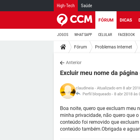
High-Tech
Saúde
FÓRUM
DICAS
JOGOS
WHATSAPP
CELULAR
FACEBOOK
Fórum
Problemas Internet
Anterior
Excluir meu nome da página
claudineia
- Atualizado em 8 abr 201
Perfil bloqueado -
8 abr 2018 às 
Boa noite, quero que excluam meu 
minha privacidade, não quero que 
conteúdo foi removido que excluam
conteúdo também.Obrigada e aguard