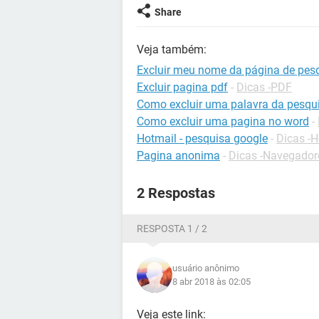
Share
Veja também:
Excluir meu nome da página de pes
Excluir pagina pdf
-
Dicas -PDF
Como excluir uma palavra da pesqu
Como excluir uma pagina no word
-
Hotmail - pesquisa google
-
Dicas -H
Pagina anonima
-
Dicas -Navegador
2 Respostas
RESPOSTA 1 / 2
usuário anônimo
8 abr 2018 às 02:05
Veja este link: