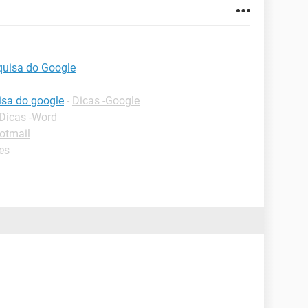
quisa do Google
isa do google
-
Dicas -Google
Dicas -Word
otmail
es