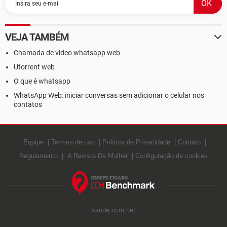
VEJA TAMBÉM
Chamada de video whatsapp web
Utorrent web
O que é whatsapp
WhatsApp Web: iniciar conversas sem adicionar o celular nos
contatos
Equipe
Termos de uso
Política de Privacidade
Contato
Regulamento
A Revista Da Mulher
Configuração de cookies
saude.ccm.net