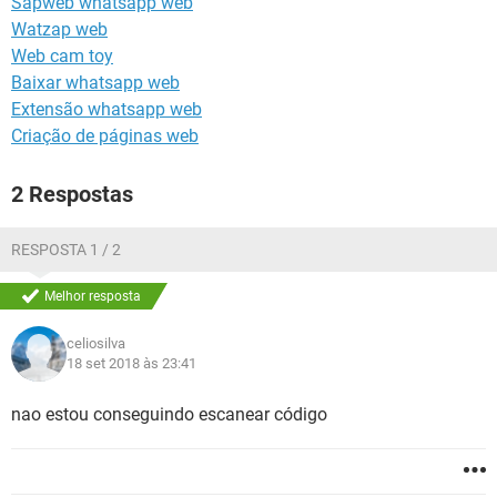
Sapweb whatsapp web
GUIA DE COMPRAS
Watzap web
Web cam toy
Baixar whatsapp web
Extensão whatsapp web
Criação de páginas web
2 Respostas
RESPOSTA 1 / 2
Melhor resposta
celiosilva
18 set 2018 às 23:41
nao estou conseguindo escanear código