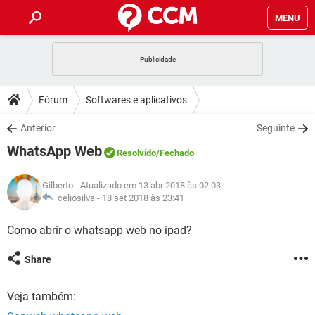
MENU
INÍCIO
JOGOS
WHATSAPP
DICAS
Fórum
Softwares e aplicativos
CELULAR
FACEBOOK
JOGOS
WHATSAPP
DOWNLOADS
Anterior
Seguinte
OUTLOOK
EXCEL
CELULAR
FACEBOOK
WhatsApp Web
INSTAGRAM
JOGOS
GMAIL
WHATSAPP
Resolvido
/Fechado
FÓRUM
OUTLOOK
EXCEL
GUIA DE COMPRAS
CELULAR
FACEBOOK
Gilberto
- Atualizado em 13 abr 2018 às 02:03
INSTAGRAM
JOGOS
GMAIL
WHATSAPP
GLOSSÁRIO
celiosilva -
18 set 2018 às 23:41
OUTLOOK
EXCEL
GUIA DE COMPRAS
CELULAR
FACEBOOK
INSTAGRAM
JOGOS
GMAIL
WHATSAPP
Como abrir o whatsapp web no ipad?
OUTLOOK
EXCEL
GUIA DE COMPRAS
CELULAR
FACEBOOK
Share
INSTAGRAM
GMAIL
OUTLOOK
EXCEL
GUIA DE COMPRAS
Veja também:
INSTAGRAM
GMAIL