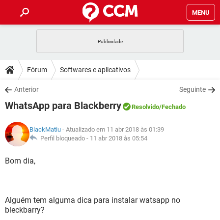
MENU
INÍCIO
JOGOS
WHATSAPP
DICAS
Fórum
Softwares e aplicativos
CELULAR
FACEBOOK
JOGOS
WHATSAPP
DOWNLOADS
Anterior
Seguinte
OUTLOOK
EXCEL
CELULAR
FACEBOOK
WhatsApp para Blackberry
INSTAGRAM
JOGOS
GMAIL
WHATSAPP
Resolvido
/Fechado
FÓRUM
OUTLOOK
EXCEL
GUIA DE COMPRAS
CELULAR
FACEBOOK
BlackMatiu
- Atualizado em 11 abr 2018 às 01:39
INSTAGRAM
JOGOS
GMAIL
WHATSAPP
GLOSSÁRIO
Perfil bloqueado -
11 abr 2018 às 05:54
OUTLOOK
EXCEL
GUIA DE COMPRAS
CELULAR
FACEBOOK
INSTAGRAM
JOGOS
GMAIL
WHATSAPP
Bom dia,
OUTLOOK
EXCEL
GUIA DE COMPRAS
CELULAR
FACEBOOK
INSTAGRAM
GMAIL
OUTLOOK
EXCEL
GUIA DE COMPRAS
Alguém tem alguma dica para instalar watsapp no
INSTAGRAM
GMAIL
bleckbarry?