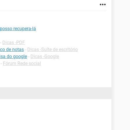
posso recupera-lá
-
Dicas -PDF
co de notas
-
Dicas -Suíte de escritório
isa do google
-
Dicas -Google
-
Fórum Rede social