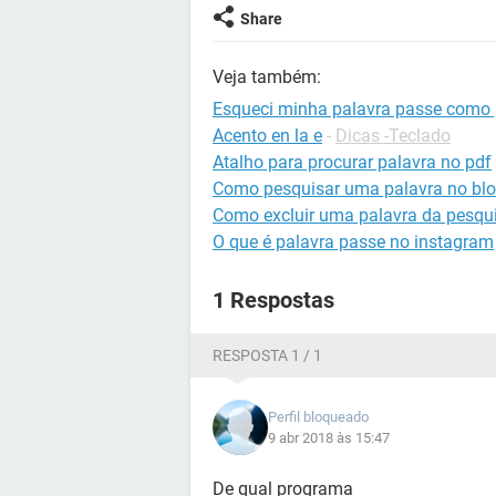
Share
Veja também:
Esqueci minha palavra passe como 
Acento en la e
-
Dicas -Teclado
Atalho para procurar palavra no pdf
Como pesquisar uma palavra no blo
Como excluir uma palavra da pesqu
O que é palavra passe no instagram
1 Respostas
RESPOSTA 1 / 1
Perfil bloqueado
9 abr 2018 às 15:47
De qual programa