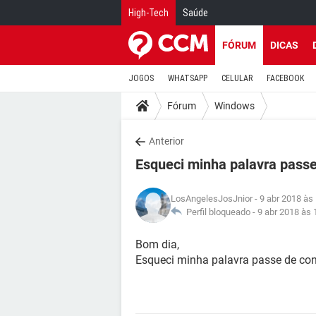
High-Tech
Saúde
FÓRUM
DICAS
JOGOS
WHATSAPP
CELULAR
FACEBOOK
Fórum
Windows
Anterior
Esqueci minha palavra pass
LosAngelesJosJnior
- 9 abr 2018 às
Perfil bloqueado -
9 abr 2018 às 
Bom dia,
Esqueci minha palavra passe de con