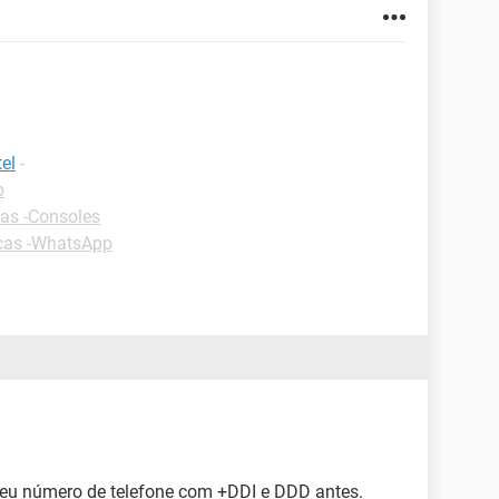
el
-
p
as -Consoles
cas -WhatsApp
seu número de telefone com +DDI e DDD antes.