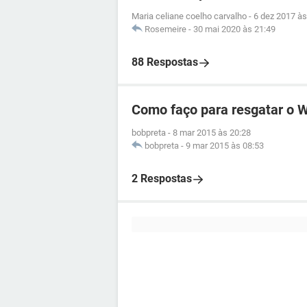
Maria celiane coelho carvalho
-
6 dez 2017 às
Rosemeire
-
30 mai 2020 às 21:49
88 Respostas
Como faço para resgatar o 
bobpreta
-
8 mar 2015 às 20:28
bobpreta
-
9 mar 2015 às 08:53
2 Respostas