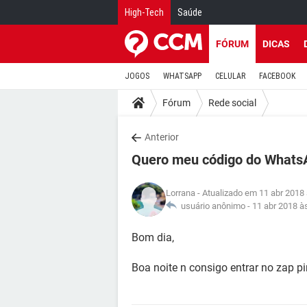
High-Tech
Saúde
FÓRUM
DICAS
JOGOS
WHATSAPP
CELULAR
FACEBOOK
Fórum
Rede social
Anterior
Quero meu código do Whats
Lorrana
- Atualizado em 11 abr 2018
usuário anônimo -
11 abr 2018 à
Bom dia,
Boa noite n consigo entrar no zap pir