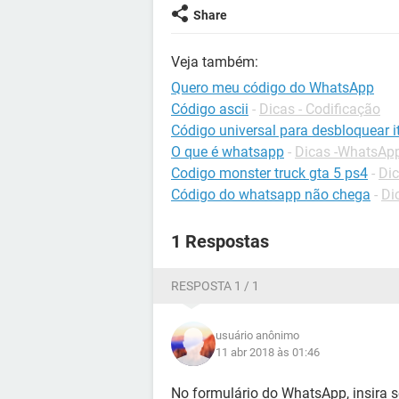
Share
Veja também:
Quero meu código do WhatsApp
Código ascii
-
Dicas - Codificação
Código universal para desbloquear it
O que é whatsapp
-
Dicas -WhatsAp
Codigo monster truck gta 5 ps4
-
Dic
Código do whatsapp não chega
-
Di
1 Respostas
RESPOSTA 1 / 1
usuário anônimo
11 abr 2018 às 01:46
No formulário do WhatsApp, insira 