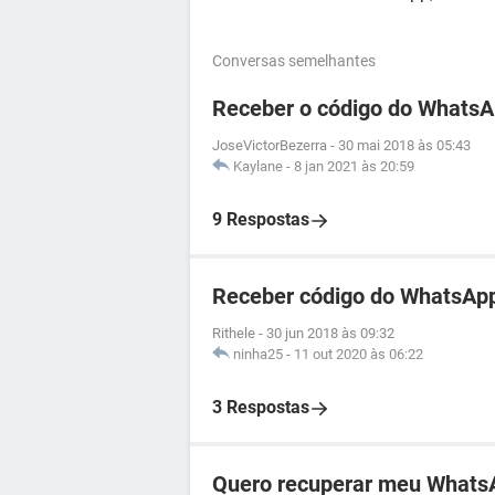
Conversas semelhantes
Receber o código do WhatsA
JoseVictorBezerra
-
30 mai 2018 às 05:43
Kaylane
-
8 jan 2021 às 20:59
9 Respostas
Receber código do WhatsApp
Rithele
-
30 jun 2018 às 09:32
ninha25
-
11 out 2020 às 06:22
3 Respostas
Quero recuperar meu Whats